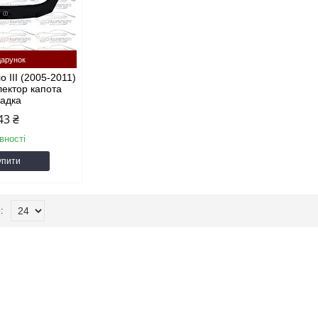
арунок
o III (2005-2011)
лектор капота
ладка
43 ₴
вності
упити