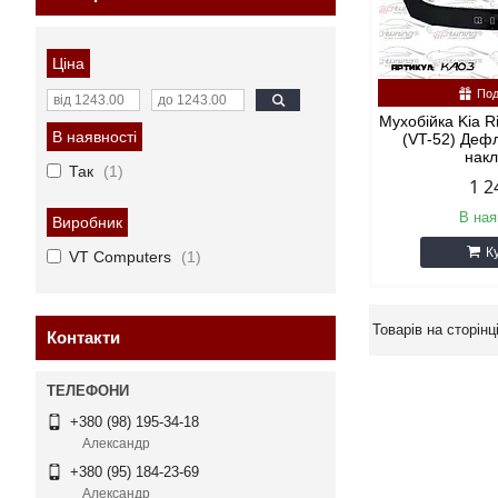
Ціна
Под
Мухобійка Kia Ri
В наявності
(VT-52) Деф
нак
Так
1
1 2
В ная
Виробник
К
VT Computers
1
Контакти
+380 (98) 195-34-18
Александр
+380 (95) 184-23-69
Александр