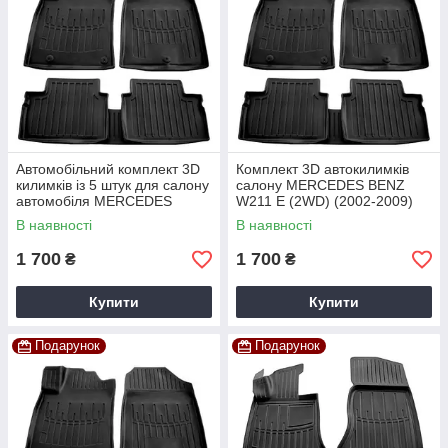
Автомобільний комплект 3D
Комплект 3D автокилимків
килимків із 5 штук для салону
салону MERCEDES BENZ
автомобіля MERCEDES
W211 E (2WD) (2002-2009)
BENZ W245 B (2005-2011)
захисних модельних з
В наявності
В наявності
бортиком
1 700
1 700
₴
₴
Купити
Купити
Подарунок
Подарунок