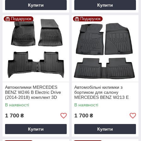
Купити
Купити
Подарунок
Подарунок
Автокилимки MERCEDES
Автомобільні килимки з
BENZ W246 B Electric Drive
бортиком для салону
(2014-2018) комплект 3D
MERCEDES BENZ W213 E
килимків із 4 штук
(2016-2023) / комплект 3D
В наявності
В наявності
килимків
1 700
1 700
₴
₴
Купити
Купити