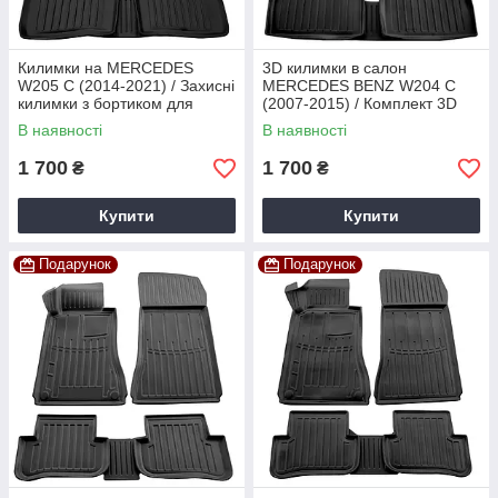
Килимки на MERCEDES
3D килимки в салон
W205 C (2014-2021) / Захисні
MERCEDES BENZ W204 C
килимки з бортиком для
(2007-2015) / Комплект 3D
салону
автокилимків у Мерседес
В наявності
В наявності
Бенс В204
1 700
1 700
₴
₴
Купити
Купити
Подарунок
Подарунок