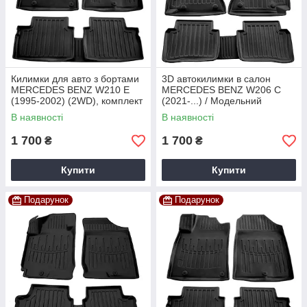
Килимки для авто з бортами
3D автокилимки в салон
MERCEDES BENZ W210 E
MERCEDES BENZ W206 C
(1995-2002) (2WD), комплект
(2021-...) / Модельний
3D килимків із 4 штук
комплект 3D килимків з 5
В наявності
В наявності
штук
1 700
1 700
₴
₴
Купити
Купити
Подарунок
Подарунок