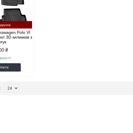
арунок
kswagen Polo VI
ект 3D килимків з
штук
00 ₴
вності
упити