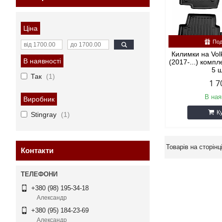
Ціна
Под
Килимки на Vol
В наявності
(2017-...) компл
5 
Так
1
1 7
В ная
Виробник
К
Stingray
1
Контакти
+380 (98) 195-34-18
Александр
+380 (95) 184-23-69
Александр