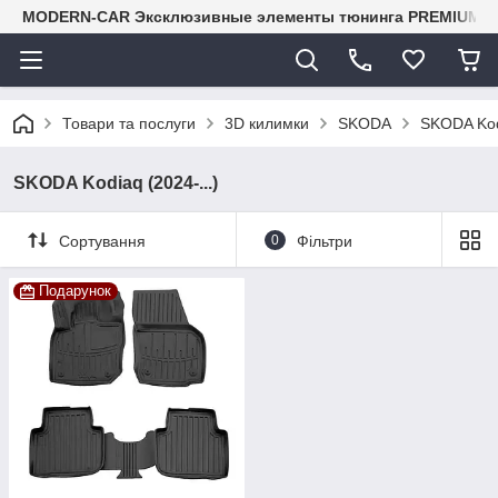
MODERN-CAR Эксклюзивные элементы тюнинга PREMIUM-кл
Товари та послуги
3D килимки
SKODA
SKODA Kodi
SKODA Kodiaq (2024-...)
Сортування
0
Фільтри
Подарунок