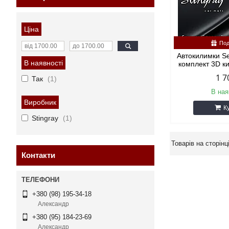
Ціна
Под
Автокилимки Sea
В наявності
комплект 3D ки
1 7
Так
1
В ная
Виробник
К
Stingray
1
Контакти
+380 (98) 195-34-18
Александр
+380 (95) 184-23-69
Александр