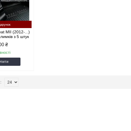
арунок
t MII (2012-...)
лимків з 5 штук
00 ₴
вності
упити