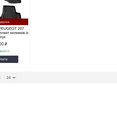
арунок
 PEUGEOT 207
плект килимків із
штук
00 ₴
вності
упити