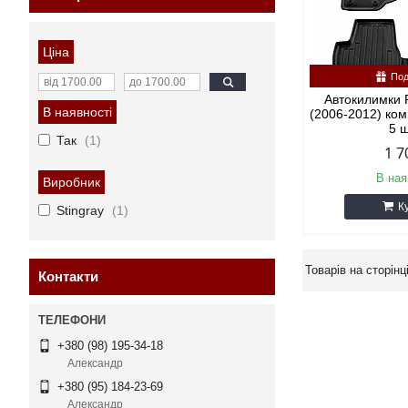
Ціна
Под
Автокилимки
В наявності
(2006-2012) ком
5 
Так
1
1 7
В ная
Виробник
К
Stingray
1
Контакти
+380 (98) 195-34-18
Александр
+380 (95) 184-23-69
Александр