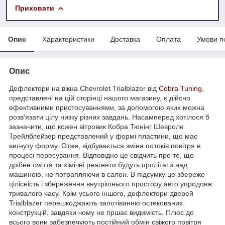
Приховати
Опис
Характеристики
Доставка
Оплата
Умови п
Опис
Дефлектори на вікна Chevrolet Trialblazer від
Cobra Tuning
,
представлені на цій сторінці нашого магазину, є дійсно
ефективними пристосуваннями, за допомогою яких можна
розв'язати цілу низку різних завдань. Насамперед хотілося б
зазначити, що кожен вітровик Кобра Тюнінг Шевроле
Трейлблейзер представлений у формі пластини, що має
вигнуту форму. Отже, відбувається зміна потоків повітря в
процесі пересування. Відповідно це свідчить про те, що
дрібне сміття та хімічні реагенти будуть пролітати над
машиною, не потрапляючи в салон. В підсумку це збереже
цілісність і збереження внутрішнього простору авто упродовж
тривалого часу. Крім усього іншого, дефлектори дверей
Trialblazer перешкоджають запотіванню остекованих
конструкцій, завдяки чому не гіршає видимість. Плюс до
всього вони забезпечують постійний обмін свіжого повітря