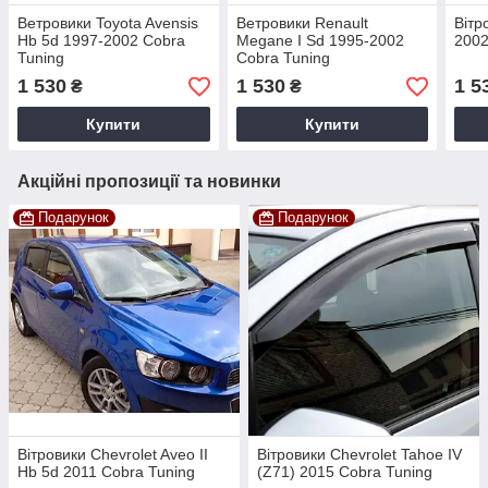
Ветровики Toyota Avensis
Ветровики Renault
Вітр
Hb 5d 1997-2002 Cobra
Megane I Sd 1995-2002
2002
Tuning
Cobra Tuning
1 530
1 530
1 5
₴
₴
Купити
Купити
Акційні пропозиції та новинки
Подарунок
Подарунок
Вітровики Chevrolet Aveo II
Вітровики Chevrolet Tahoe IV
Hb 5d 2011 Cobra Tuning
(Z71) 2015 Cobra Tuning