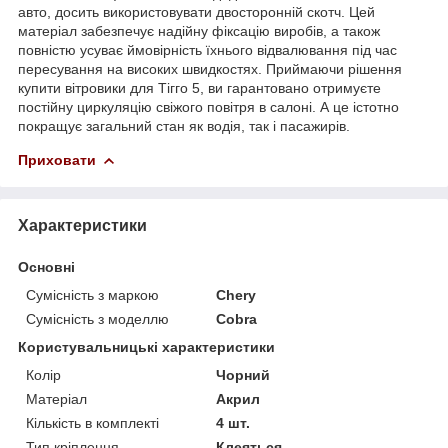
авто, досить використовувати двосторонній скотч. Цей
матеріал забезпечує надійну фіксацію виробів, а також
повністю усуває ймовірність їхнього відвалювання під час
пересування на високих швидкостях. Приймаючи рішення
купити вітровики для Тігго 5, ви гарантовано отримуєте
постійну циркуляцію свіжого повітря в салоні. А це істотно
покращує загальний стан як водія, так і пасажирів.
Приховати
Характеристики
Основні
Сумісність з маркою
Chery
Сумісність з моделлю
Cobra
Користувальницькі характеристики
Колір
Чорний
Матеріал
Акрил
Кількість в комплекті
4 шт.
Тип кріплення
Клеяться