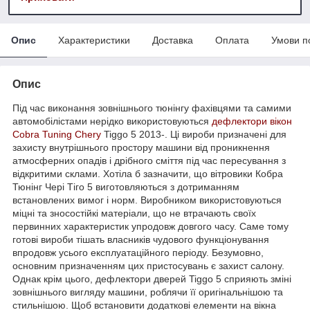
Опис
Характеристики
Доставка
Оплата
Умови п
Опис
Під час виконання зовнішнього тюнінгу фахівцями та самими
автомобілістами нерідко використовуються
дефлектори вікон
Cobra Tuning
Chery
Tiggo 5 2013-. Ці вироби призначені для
захисту внутрішнього простору машини від проникнення
атмосферних опадів і дрібного сміття під час пересування з
відкритими склами. Хотіла б зазначити, що вітровики Кобра
Тюнінг Чері Тіго 5 виготовляються з дотриманням
встановлених вимог і норм. Виробником використовуються
міцні та зносостійкі матеріали, що не втрачають своїх
первинних характеристик упродовж довгого часу. Саме тому
готові вироби тішать власників чудового функціонування
впродовж усього експлуатаційного періоду. Безумовно,
основним призначенням цих пристосувань є захист салону.
Однак крім цього, дефлектори дверей Tiggo 5 сприяють зміні
зовнішнього вигляду машини, роблячи її оригінальнішою та
стильнішою. Щоб встановити додаткові елементи на вікна