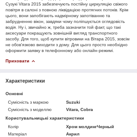
Сузукі Vitara 2015 забезпечують постійну циркуляцію свіжого
повітря в салоні з повною ліквідацією протягних потоків. Крім
цього, вони запобігають надмірному запотіванню та
забрудненню вікон, завдяки чому поліпшується оглядовість
водія. Ну і, звичайно ж, треба зазначити той факт, що такі
аксесуари покращують зовнішній вигляд транспортного
засобу. Для того, щоб купити вітровики на Вітара 2015, зовсім
не обов'язково виходити з дому. Для цього просто необхідно
оформити заявку в телефонному або онлайн-режимі.
Приховати
Характеристики
Основні
Сумісність з маркою
Suzuki
Сумісність з моделлю
Vitara, Cobra
Користувальницькі характеристики
Колір
Хром молдингЧерный
Матеріал
Акрил