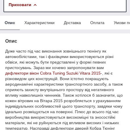
Приховати
Опис
Характеристики
Доставка
Оплата
Умови п
Опис
Дуже часто під час виконання зовнішнього тюнінгу як
автомобілістами, так і фахівцями використовуються різні
обвіси, які можуть бути представлені у формі певних
пристосувань. Зараз ми хочемо запропонувати вам
дефлектори вікон
Cobra Tuning
Suzuki Vitara 2015
-, які є
різновидом цих конструкцій. Вони істотно покращують
аеродинамічні характеристики транспортного засобу, а також
сприяють захисту внутрішнього простору від негативного
впливу навколишніх чинників. Також хотілося б зазначити, що
кожен вітровик на Вітара 2015 розробляється з урахуванням
індивідуальних особливостей цього транспорту, завдяки чому
ідеально розміщується на поверхні. Плюс до всього під час
виробництва використовуються високоміцні та зносостійкі
матеріали, які не руйнуються під впливом високих і низьких
температур. Насправді дефлектори дверей Кобра Тюнінг