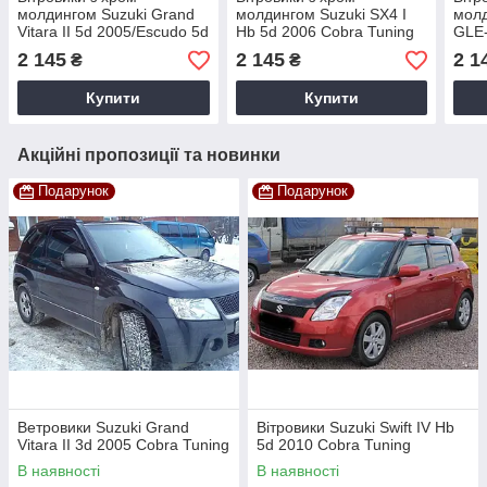
молдингом Suzuki Grand
молдингом Suzuki SХ4 I
молд
Vitara II 5d 2005/Escudo 5d
Hb 5d 2006 Cobra Tuning
GLE-
2005-2012 Cobra Tuning
5d 2
2 145
2 145
2 1
₴
₴
Купити
Купити
Акційні пропозиції та новинки
Подарунок
Подарунок
Ветровики Suzuki Grand
Вітровики Suzuki Swift IV Hb
Vitara II 3d 2005 Cobra Tuning
5d 2010 Cobra Tuning
В наявності
В наявності