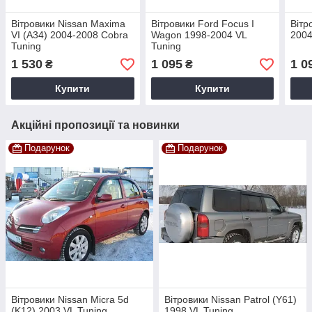
Вітровики Nissan Maxima
Вітровики Ford Focus I
Вітр
VI (A34) 2004-2008 Cobra
Wagon 1998-2004 VL
2004
Tuning
Tuning
1 530
1 095
1 0
₴
₴
Купити
Купити
Акційні пропозиції та новинки
Подарунок
Подарунок
Вітровики Nissan Micra 5d
Вітровики Nissan Patrol (Y61)
(K12) 2003 VL Tuning
1998 VL Tuning