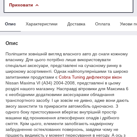
Приховати
Опис
Характеристики
Доставка
Оплата
Умови п
Опис
Поліпшити зовнішній вигляд власного авто до снаги кожному
власнику. Для цього потрібно лише використовувати
спеціальні аксесуари, представлені на сучасному ринку в
широкому асортименті. Однак найпопулярнішими та широко
запитаними продуктами є
Cobra Tuning
дефлектори вікон
Nissan Maxima VI (A34) 2004-2008, представлені в цьому
розділі нашого магазину. Насправді вітровики для Максима 6
є необхідними додатковими аксесуарами обладнання
транспортного засобу. І це зовсім не дивно, адже вони дають
змогу захистити та прикрасити автомобіль одночасно. З
одного боку пристосування вберігає внутрішній простір
машини від проникнення атмосферних опадів і дрібного
сміття. Крім цього, елементи запобігають надмірному
забрудненню остеклованих поверхонь, завдяки чому не
гіршають видимість у момент пересування в негоду. А ось з