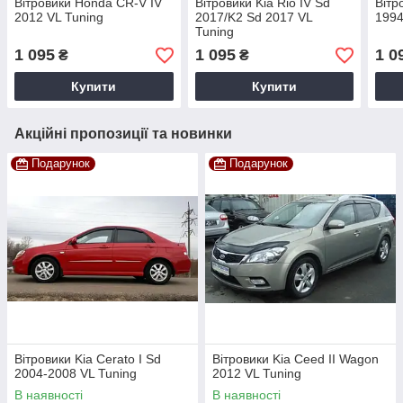
Вітровики Honda CR-V IV
Вітровики Kia Rio IV Sd
Вітр
2012 VL Tuning
2017/K2 Sd 2017 VL
1994
Tuning
1 095
1 095
1 0
₴
₴
Купити
Купити
Акційні пропозиції та новинки
Подарунок
Подарунок
Вітровики Kia Cerato I Sd
Вітровики Kia Ceed II Wagon
2004-2008 VL Tuning
2012 VL Tuning
В наявності
В наявності