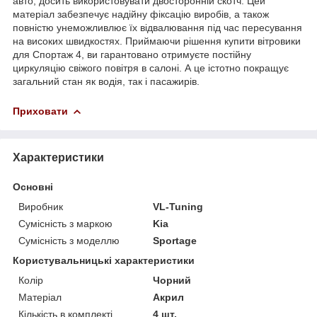
авто, досить використовувати двосторонній скотч. Цей
матеріал забезпечує надійну фіксацію виробів, а також
повністю унеможливлює їх відвалювання під час пересування
на високих швидкостях. Приймаючи рішення купити вітровики
для Спортаж 4, ви гарантовано отримуєте постійну
циркуляцію свіжого повітря в салоні. А це істотно покращує
загальний стан як водія, так і пасажирів.
Приховати
Характеристики
Основні
Виробник
VL-Tuning
Сумісність з маркою
Kia
Сумісність з моделлю
Sportage
Користувальницькі характеристики
Колір
Чорний
Матеріал
Акрил
Кількість в комплекті
4 шт.