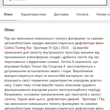
Опис
Характеристики
Доставка
Оплата
Умови п
Опис
Під час виконання зовнішнього тюнінгу фахівцями та самими
автомобілістами нерідко використовуються
дефлектори вікон
Cobra Tuning
Kia Sportage IV (QL) 2015 . Ці вироби
призначені для захисту внутрішнього простору машини від
проникнення атмосферних опадів і дрібного сміття під час
пересування з відкритими склами. Хотіла б зазначити, що
вітровики Кобра Тюнінг Кіа Спортаж 4 виготовляються з
дотриманням встановлених вимог і норм. Виробником
використовуються міцні та зносостійкі матеріали, які не
втрачають своїх первинних характеристик упродовж довгого
часу. Саме тому готові вироби тішать власників чудового
функціонування впродовж усього експлуатаційного періоду.
Безумовно, основним призначенням цих пристроїв є захист
салону. Однак крім цього, дефлектори дверей Sportage I Під
час виконання зовнішнього тюнінгу фахівцями та самими
автомобілістами нерідко використовуються дефлектори вікон