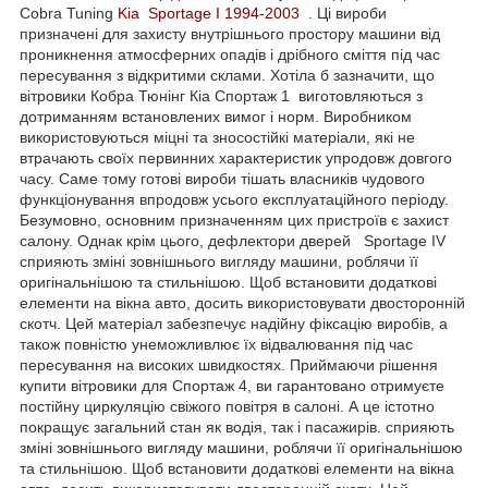
Cobra Tuning
Kia Sportage I 1994-2003
. Ці вироби
призначені для захисту внутрішнього простору машини від
проникнення атмосферних опадів і дрібного сміття під час
пересування з відкритими склами. Хотіла б зазначити, що
вітровики Кобра Тюнінг Кіа Спортаж 1 виготовляються з
дотриманням встановлених вимог і норм. Виробником
використовуються міцні та зносостійкі матеріали, які не
втрачають своїх первинних характеристик упродовж довгого
часу. Саме тому готові вироби тішать власників чудового
функціонування впродовж усього експлуатаційного періоду.
Безумовно, основним призначенням цих пристроїв є захист
салону. Однак крім цього, дефлектори дверей Sportage IV
сприяють зміні зовнішнього вигляду машини, роблячи її
оригінальнішою та стильнішою. Щоб встановити додаткові
елементи на вікна авто, досить використовувати двосторонній
скотч. Цей матеріал забезпечує надійну фіксацію виробів, а
також повністю унеможливлює їх відвалювання під час
пересування на високих швидкостях. Приймаючи рішення
купити вітровики для Спортаж 4, ви гарантовано отримуєте
постійну циркуляцію свіжого повітря в салоні. А це істотно
покращує загальний стан як водія, так і пасажирів. сприяють
зміні зовнішнього вигляду машини, роблячи її оригінальнішою
та стильнішою. Щоб встановити додаткові елементи на вікна