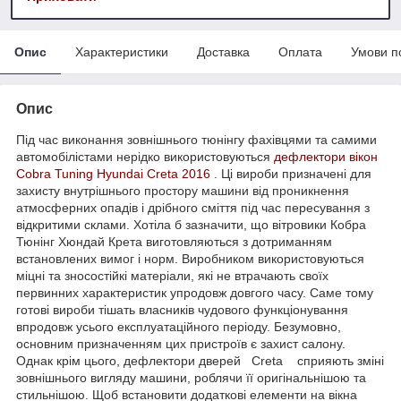
Опис
Характеристики
Доставка
Оплата
Умови п
Опис
Під час виконання зовнішнього тюнінгу фахівцями та самими
автомобілістами нерідко використовуються
дефлектори вікон
Cobra Tuning
Hyundai Creta 2016
. Ці вироби призначені для
захисту внутрішнього простору машини від проникнення
атмосферних опадів і дрібного сміття під час пересування з
відкритими склами. Хотіла б зазначити, що вітровики Кобра
Тюнінг Хюндай Крета виготовляються з дотриманням
встановлених вимог і норм. Виробником використовуються
міцні та зносостійкі матеріали, які не втрачають своїх
первинних характеристик упродовж довгого часу. Саме тому
готові вироби тішать власників чудового функціонування
впродовж усього експлуатаційного періоду. Безумовно,
основним призначенням цих пристроїв є захист салону.
Однак крім цього, дефлектори дверей Creta сприяють зміні
зовнішнього вигляду машини, роблячи її оригінальнішою та
стильнішою. Щоб встановити додаткові елементи на вікна