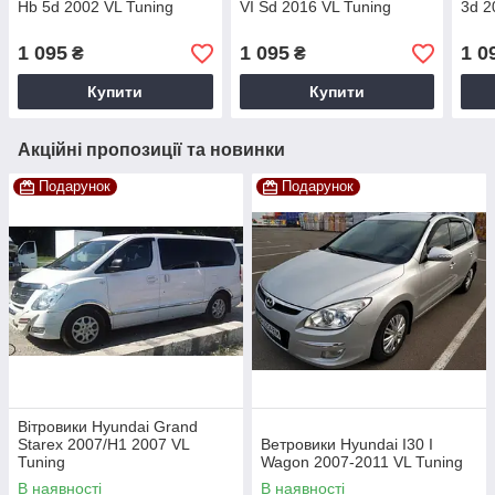
Hb 5d 2002 VL Tuning
VI Sd 2016 VL Tuning
3d 2
1 095
1 095
1 0
₴
₴
Купити
Купити
Акційні пропозиції та новинки
Подарунок
Подарунок
Вітровики Hyundai Grand
Starex 2007/H1 2007 VL
Ветровики Hyundai I30 I
Tuning
Wagon 2007-2011 VL Tuning
В наявності
В наявності