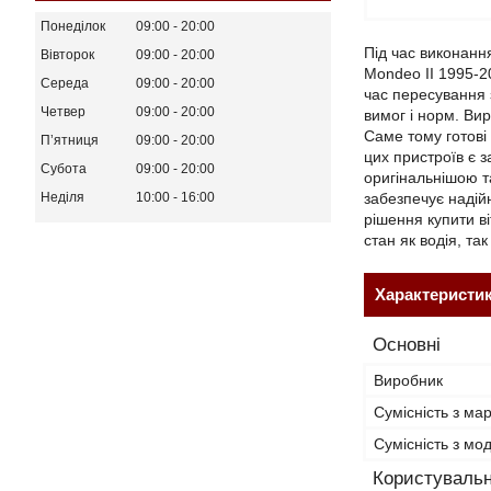
Понеділок
09:00
20:00
Під час виконанн
Вівторок
09:00
20:00
Mondeo II 1995-2
Середа
09:00
20:00
час пересування 
Четвер
09:00
20:00
вимог і норм. Ви
Саме тому готові
Пʼятниця
09:00
20:00
цих пристроїв є 
Субота
09:00
20:00
оригінальнішою т
забезпечує надій
Неділя
10:00
16:00
рішення купити в
стан як водія, так
Характеристи
Основні
Виробник
Сумісність з ма
Сумісність з м
Користувальн