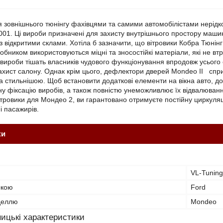
я зовнішнього тюнінгу фахівцями та самими автомобілістами нерід
001. Ці вироби призначені для захисту внутрішнього простору машин
з відкритими склами. Хотіла б зазначити, що вітровики Кобра Тюн
робником використовуються міцні та зносостійкі матеріали, які не в
 вироби тішать власників чудового функціонування впродовж усьог
захист салону. Однак крім цього, дефлектори дверей Mondeo II спри
а стильнішою. Щоб встановити додаткові елементи на вікна авто, до
ну фіксацію виробів, а також повністю унеможливлює їх відвалюва
ітровики для Мондео 2, ви гарантовано отримуєте постійну циркуляці
 і пасажирів.
ки
VL-Tuning
ркою
Ford
оделлю
Mondeo
ицькі характеристики