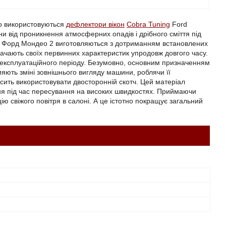
ко використовуються
дефлектори вікон
Cobra Tuning
Ford
и від проникнення атмосферних опадів і дрібного сміття під
інг Форд Мондео 2 виготовляються з дотриманням встановлених
трачають своїх первинних характеристик упродовж довгого часу.
о експлуатаційного періоду. Безумовно, основним призначенням
яють зміні зовнішнього вигляду машини, роблячи її
сить використовувати двосторонній скотч. Цей матеріал
ння під час пересування на високих швидкостях. Приймаючи
ю свіжого повітря в салоні. А це істотно покращує загальний