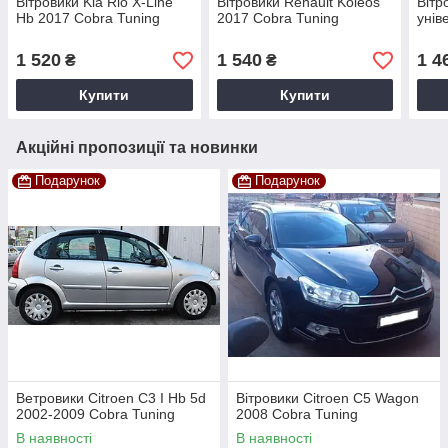
Вітровики Kia Rio X-Line
Вітровики Renault Koleos
Вітр
Hb 2017 Cobra Tuning
2017 Cobra Tuning
унів
1 520
1 540
1 4
₴
₴
Купити
Купити
Акційні пропозиції та новинки
Подарунок
Подарунок
Ветровики Citroen C3 I Hb 5d
Вітровики Citroen C5 Wagon
2002-2009 Cobra Tuning
2008 Cobra Tuning
В наявності
В наявності