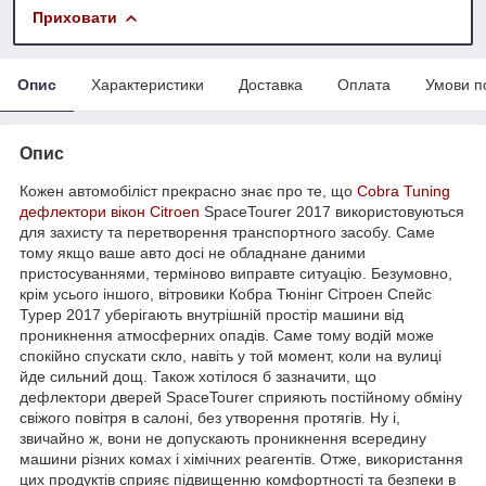
Приховати
Опис
Характеристики
Доставка
Оплата
Умови п
Опис
Кожен автомобіліст прекрасно знає про те, що
Cobra Tuning
дефлектори вікон
Citroen
SpaceTourer 2017 використовуються
для захисту та перетворення транспортного засобу. Саме
тому якщо ваше авто досі не обладнане даними
пристосуваннями, терміново виправте ситуацію. Безумовно,
крім усього іншого, вітровики Кобра Тюнінг Сітроен Спейс
Турер 2017 уберігають внутрішній простір машини від
проникнення атмосферних опадів. Саме тому водій може
спокійно спускати скло, навіть у той момент, коли на вулиці
йде сильний дощ. Також хотілося б зазначити, що
дефлектори дверей SpaceTourer сприяють постійному обміну
свіжого повітря в салоні, без утворення протягів. Ну і,
звичайно ж, вони не допускають проникнення всередину
машини різних комах і хімічних реагентів. Отже, використання
цих продуктів сприяє підвищенню комфортності та безпеки в