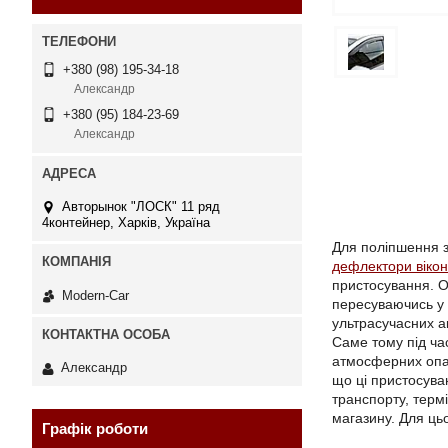
+380 (98) 195-34-18
Александр
+380 (95) 184-23-69
Александр
Авторынок "ЛОСК" 11 ряд
4контейнер, Харків, Україна
Для поліпшення з
дефлектори вікон
пристосування. О
Modern-Car
пересуваючись у 
ультрасучасних ак
Саме тому під час
атмосферних опад
Александр
що ці пристосува
транспорту, терм
магазину. Для ць
Графік роботи