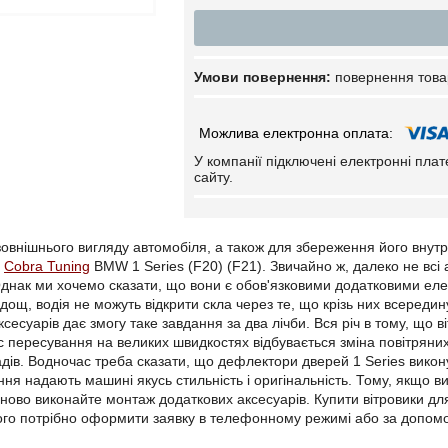
повернення това
У компанії підключені електронні пла
сайту.
овнішнього вигляду автомобіля, а також для збереження його внут
Cobra Tuning
BMW 1 Series (F20) (F21). Звичайно ж, далеко не всі
днак ми хочемо сказати, що вони є обов'язковими додатковими ел
дощ, водія не можуть відкрити скла через те, що крізь них всеред
сесуарів дає змогу таке завдання за два лічби. Вся річ в тому, що 
 пересування на великих швидкостях відбувається зміна повітряних 
ів. Водночас треба сказати, що дефлектори дверей 1 Series виконую
ння надають машині якусь стильність і оригінальність. Тому, якщо в
іново виконайте монтаж додаткових аксесуарів. Купити вітровики д
ого потрібно оформити заявку в телефонному режимі або за допом