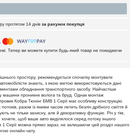
ру протягом 14 днів
за рахунок покупця
тежі. Тепер ви можете купити будь-який товар не покидаючи
рішнього простору, рекомендується спочатку монтувати
 автомобілісти знають, з якою метою використовуються дані
ементами обладнання транспортного засобу. Найчастіше
ину машини проникне волога та бруд. Однак монтаж
вітровик Кобра Тюнінг БМВ 1 Серії має особливу конструкцію.
потоків, разом із якими часом летить безліч дрібного сміття й
ть не тільки захисну, але й декоративну функцію. Річ у тім,
и хочете, щоб ваше авто виділялося серед потоку іншого
ля 1 Серії можна прямо зараз, не залишаючи цей розділ нашого
огою онлайн-чату.