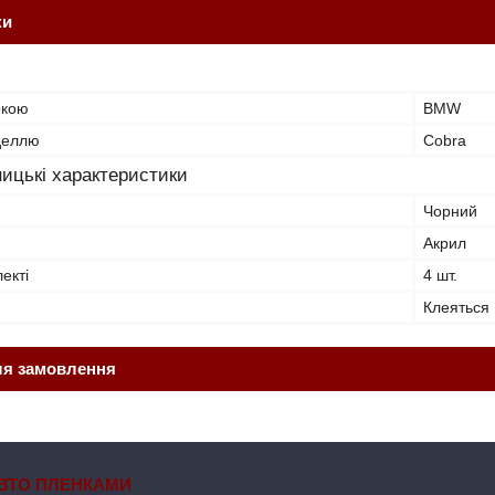
ки
ркою
BMW
оделлю
Cobra
ицькі характеристики
Чорний
Акрил
лекті
4 шт.
Клеяться
ля замовлення
ВТО ПЛЕНКАМИ