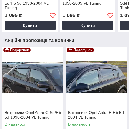
Sd/Hb 5d 1998-2004 VL
1998-2005 VL Tuning
Sd/H
Tuning
Tuni
1 095
1 095
1 0
₴
₴
Купити
Купити
Акційні пропозиції та новинки
Подарунок
Подарунок
Ветровики Opel Astra G Sd/Hb
Ветровики Opel Astra H Hb 5d
5d 1998-2004 VL Tuning
2004 VL Tuning
В наявності
В наявності