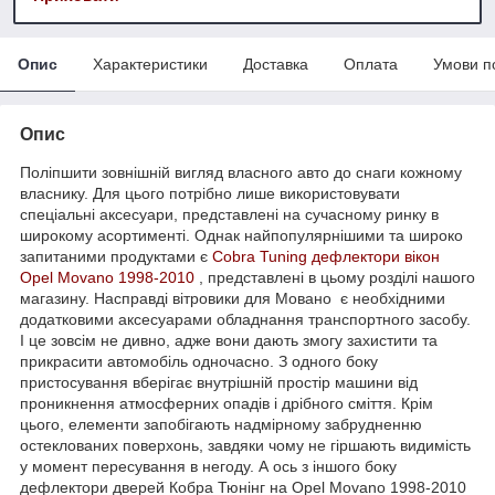
Опис
Характеристики
Доставка
Оплата
Умови п
Опис
Поліпшити зовнішній вигляд власного авто до снаги кожному
власнику. Для цього потрібно лише використовувати
спеціальні аксесуари, представлені на сучасному ринку в
широкому асортименті. Однак найпопулярнішими та широко
запитаними продуктами є
Cobra Tuning
дефлектори вікон
Opel Movano 1998-2010
, представлені в цьому розділі нашого
магазину. Насправді вітровики для Мовано є необхідними
додатковими аксесуарами обладнання транспортного засобу.
І це зовсім не дивно, адже вони дають змогу захистити та
прикрасити автомобіль одночасно. З одного боку
пристосування вберігає внутрішній простір машини від
проникнення атмосферних опадів і дрібного сміття. Крім
цього, елементи запобігають надмірному забрудненню
остеклованих поверхонь, завдяки чому не гіршають видимість
у момент пересування в негоду. А ось з іншого боку
дефлектори дверей Кобра Тюнінг на Opel Movano 1998-2010