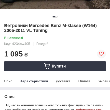
Ветровики Mercedes Benz M-klasse (W164)
2005-2011 VL Tuning
В наявності
Код: 4234ew405
Роздріб
1 095
₴
Купити
Опис
Характеристики
Доставка
Оплата
Умови 
Опис
Під час виконання зовнішнього тюнінгу фахівцями та самими
автомобілістами нерідко використовуються
дефлектори вікон