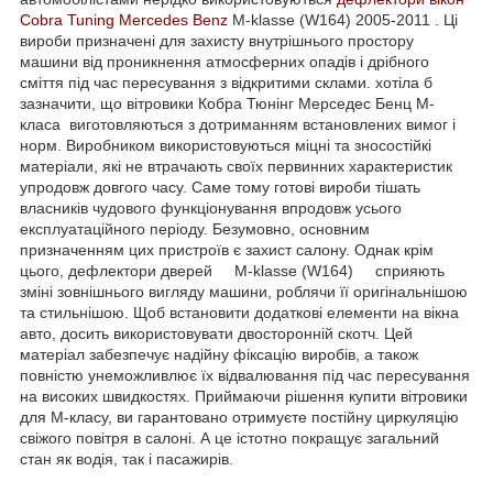
Cobra Tuning
Mercedes Benz
M-klasse (W164) 2005-2011 . Ці
вироби призначені для захисту внутрішнього простору
машини від проникнення атмосферних опадів і дрібного
сміття під час пересування з відкритими склами. хотіла б
зазначити, що вітровики Кобра Тюнінг Мерседес Бенц M-
класа виготовляються з дотриманням встановлених вимог і
норм. Виробником використовуються міцні та зносостійкі
матеріали, які не втрачають своїх первинних характеристик
упродовж довгого часу. Саме тому готові вироби тішать
власників чудового функціонування впродовж усього
експлуатаційного періоду. Безумовно, основним
призначенням цих пристроїв є захист салону. Однак крім
цього, дефлектори дверей M-klasse (W164) сприяють
зміні зовнішнього вигляду машини, роблячи її оригінальнішою
та стильнішою. Щоб встановити додаткові елементи на вікна
авто, досить використовувати двосторонній скотч. Цей
матеріал забезпечує надійну фіксацію виробів, а також
повністю унеможливлює їх відвалювання під час пересування
на високих швидкостях. Приймаючи рішення купити вітровики
для M-класу, ви гарантовано отримуєте постійну циркуляцію
свіжого повітря в салоні. А це істотно покращує загальний
стан як водія, так і пасажирів.