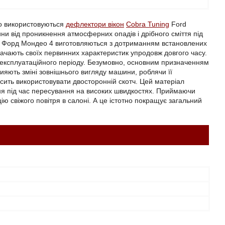
ко використовуються
дефлектори вікон
Cobra Tuning
Ford
ни від проникнення атмосферних опадів і дрібного сміття під
інг Форд Мондео 4 виготовляються з дотриманням встановлених
трачають своїх первинних характеристик упродовж довгого часу.
о експлуатаційного періоду. Безумовно, основним призначенням
ияють зміні зовнішнього вигляду машини, роблячи її
сить використовувати двосторонній скотч. Цей матеріал
ння під час пересування на високих швидкостях. Приймаючи
ю свіжого повітря в салоні. А це істотно покращує загальний