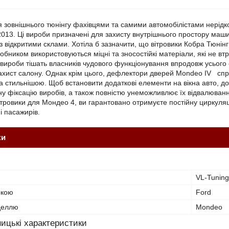
я зовнішнього тюнінгу фахівцями та самими автомобілістами нерід
013. Ці вироби призначені для захисту внутрішнього простору маши
з відкритими склами. Хотіла б зазначити, що вітровики Кобра Тюн
робником використовуються міцні та зносостійкі матеріали, які не в
 вироби тішать власників чудового функціонування впродовж усьог
захист салону. Однак крім цього, дефлектори дверей Mondeo IV спр
а стильнішою. Щоб встановити додаткові елементи на вікна авто, до
ну фіксацію виробів, а також повністю унеможливлює їх відвалюва
ітровики для Мондео 4, ви гарантовано отримуєте постійну циркуляці
 і пасажирів.
ки
VL-Tuning
ркою
Ford
оделлю
Mondeo
ицькі характеристики