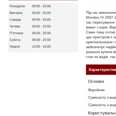
Понеділок
09:00
20:00
Під час виконанн
Вівторок
09:00
20:00
Mondeo IV 2007-2
Середа
09:00
20:00
час пересування 
Четвер
09:00
20:00
вимог і норм. Ви
Саме тому готові
Пʼятниця
09:00
20:00
цих пристроїв є 
Субота
09:00
20:00
оригінальнішою т
забезпечує надій
Неділя
10:00
16:00
рішення купити в
стан як водія, так
Характеристи
Основні
Виробник
Сумісність з ма
Сумісність з м
Користувальн