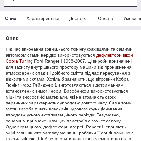
Опис
Характеристики
Доставка
Оплата
Умови п
Опис
Під час виконання зовнішнього тюнінгу фахівцями та самими
автомобілістами нерідко використовуються
дефлектори вікон
Cobra Tuning
Ford Ranger I 1998-2007. Ці вироби призначені
для захисту внутрішнього простору машини від проникнення
атмосферних опадів і дрібного сміття під час пересування з
відкритими склами. Хотіла б зазначити, що вітровики Кобра
Тюнінг Форд Рейнджер 1 виготовляються з дотриманням
встановлених вимог і норм. Виробником використовуються
міцні та зносостійкі матеріали, які не втрачають своїх
первинних характеристик упродовж довгого часу. Саме тому
готові вироби тішать власників чудового функціонування
впродовж усього експлуатаційного періоду. Безумовно,
основним призначенням цих пристроїв є захист салону.
Однак крім цього, дефлектори дверей Ranger I сприяють
зміні зовнішнього вигляду машини, роблячи її оригінальнішою
та стильнішою. Щоб встановити додаткові елементи на вікна