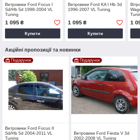
Ветровики Ford Focus I
Ветровики Ford KA I Hb 3d
Вітр
Sd/Hb 5d 1998-2004 VL
1996-2007 VL Tuning
Wago
Tuning
Tuni
1 095
1 095
1 0
₴
₴
Купити
Купити
Акційні пропозиції та новинки
Подарунок
Подарунок
Ветровики Ford Focus II
Sd/Hb 5d 2004-2011 VL
Ветровики Ford Fiesta V 3d
Tuning
2002-2008 VL Tuning