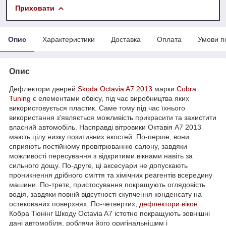
Приховати
Опис
Характеристики
Доставка
Оплата
Умови п
Опис
Дефлектори дверей
Skoda Octavia A7 2013
марки
Cobra
Tuning
є елементами обвісу, під час виробництва яких
використовується пластик. Саме тому під час їхнього
використання з'являється можливість прикрасити та захистити
власний автомобіль. Насправді вітровики Октавія А7 2013
мають цілу низку позитивних якостей. По-перше, вони
сприяють постійному провітрюванню салону, завдяки
можливості пересування з відкритими вікнами навіть за
сильного дощу. По-друге, ці аксесуари не допускають
проникнення дрібного сміття та хімічних реагентів всередину
машини. По-третє, пристосування покращують оглядовість
водія, завдяки повній відсутності скупчення конденсату на
остекованих поверхнях. По-четвертих,
дефлектори вікон
Кобра Тюнінг Шкоду Octavia A7 істотно покращують зовнішні
дані автомобіля, роблячи його оригінальнішим і