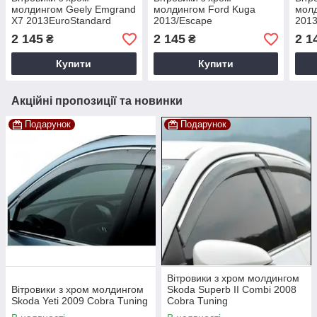
молдингом Geely Emgrand
молдингом Ford Kuga
молд
X7 2013EuroStandard
2013/Escape
2013
Cobra Tuning
2012EuroStandard Cobra
2 145
2 145
2 1
₴
₴
Tuning
Купити
Купити
Акційні пропозиції та новинки
Подарунок
Подарунок
Вітровики з хром молдингом
Вітровики з хром молдингом
Skoda Superb II Combi 2008
Skoda Yeti 2009 Cobra Tuning
Cobra Tuning