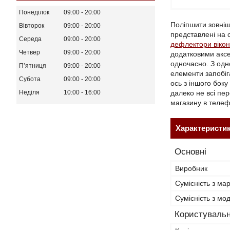
Понеділок
09:00
20:00
Поліпшити зовніш
Вівторок
09:00
20:00
представлені на
Середа
09:00
20:00
дефлектори вікон
Четвер
09:00
20:00
додатковими аксе
одночасно. З одн
Пʼятниця
09:00
20:00
елементи запобіг
Субота
09:00
20:00
ось з іншого бок
далеко не всі пе
Неділя
10:00
16:00
магазину в телеф
Характеристи
Основні
Виробник
Сумісність з ма
Сумісність з м
Користувальн