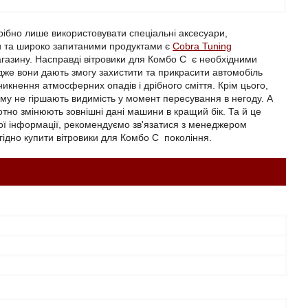
рібно лише використовувати спеціальні аксесуари,
и та широко запитаними продуктами є
Cobra Tuning
агазину. Насправді вітровики для Комбо С є необхідними
дже вони дають змогу захистити та прикрасити автомобіль
икнення атмосферних опадів і дрібного сміття. Крім цього,
у не гіршають видимість у момент пересування в негоду. А
но змінюють зовнішні дані машини в кращий бік. Та й це
шої інформації, рекомендуємо зв'язатися з менеджером
гідно купити вітровики для Комбо С покоління.