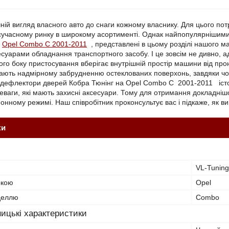
ній вигляд власного авто до снаги кожному власнику. Для цього пот
 сучасному ринку в широкому асортименті. Однак найпопулярнішим
Opel Combo C 2001-2011
, представлені в цьому розділі нашого м
суарами обладнання транспортного засобу. І це зовсім не дивно, а
ого боку пристосування вберігає внутрішній простір машини від прон
ають надмірному забрудненню остеклованих поверхонь, завдяки чом
у дефлектори дверей Кобра Тюнінг на Opel Combo C 2001-2011 істот
реваги, які мають захисні аксесуари. Тому для отримання докладні
онному режимі. Наш співробітник проконсультує вас і підкаже, як ви
ки
VL-Tuning
ркою
Opel
оделлю
Combo
ицькі характеристики