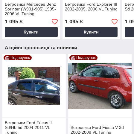
Ветровики Mercedes Benz
Ветровики Ford Explorer III
Ветр
Sprinter (W901-905) 1995-
2002-2005, 2006 VL Tuning
Sd 2
2006 VL Tuning
1 095
1 095
1 0
₴
₴
Купити
Купити
Акційні пропозиції та новинки
Подарунок
Подарунок
Ветровики Ford Focus II
Sd/Hb 5d 2004-2011 VL
Ветровики Ford Fiesta V 3d
Tuning
2002-2008 VL Tuning