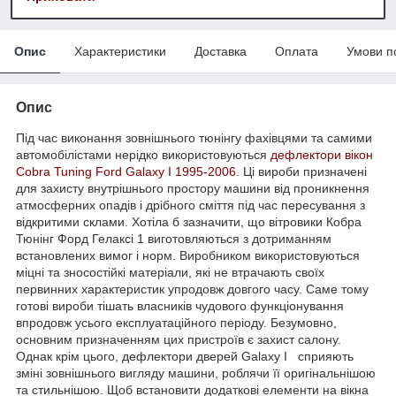
Опис
Характеристики
Доставка
Оплата
Умови п
Опис
Під час виконання зовнішнього тюнінгу фахівцями та самими
автомобілістами нерідко використовуються
дефлектори вікон
Cobra Tuning
Ford Galaxy I 1995-2006
. Ці вироби призначені
для захисту внутрішнього простору машини від проникнення
атмосферних опадів і дрібного сміття під час пересування з
відкритими склами. Хотіла б зазначити, що вітровики Кобра
Тюнінг Форд Гелаксі 1 виготовляються з дотриманням
встановлених вимог і норм. Виробником використовуються
міцні та зносостійкі матеріали, які не втрачають своїх
первинних характеристик упродовж довгого часу. Саме тому
готові вироби тішать власників чудового функціонування
впродовж усього експлуатаційного періоду. Безумовно,
основним призначенням цих пристроїв є захист салону.
Однак крім цього, дефлектори дверей Galaxy I сприяють
зміні зовнішнього вигляду машини, роблячи її оригінальнішою
та стильнішою. Щоб встановити додаткові елементи на вікна