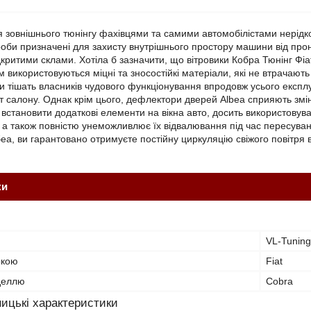
я зовнішнього тюнінгу фахівцями та самими автомобілістами нерід
роби призначені для захисту внутрішнього простору машини від прон
дкритими склами. Хотіла б зазначити, що вітровики Кобра Тюнінг Ф
 використовуються міцні та зносостійкі матеріали, які не втрачают
би тішать власників чудового функціонування впродовж усього експ
ст салону. Однак крім цього, дефлектори дверей Albea сприяють змі
встановити додаткові елементи на вікна авто, досить використовува
, а також повністю унеможливлює їх відвалювання під час пересув
еа, ви гарантовано отримуєте постійну циркуляцію свіжого повітря в 
ки
VL-Tuning
ркою
Fiat
оделлю
Cobra
ицькі характеристики