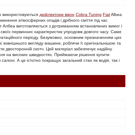
ко використовуються
дефлектори вікон
Cobra Tuning
Fiat
Albea
икнення атмосферних опадів і дрібного сміття під час
іат Албеа виготовляються з дотриманням встановлених вимог і
ь своїх первинних характеристик упродовж довгого часу. Саме
луатаційного періоду. Безумовно, основним призначенням цих
ні зовнішнього вигляду машини, роблячи її оригінальнішою та
ти двосторонній скотч. Цей матеріал забезпечує надійну
ання на високих швидкостях. Приймаючи рішення купити
салоні. А це істотно покращує загальний стан як водія, так і