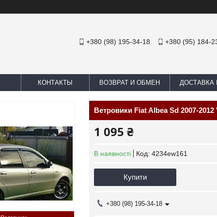
+380 (98) 195-34-18
+380 (95) 184-2
КОНТАКТЫ
ВОЗВРАТ И ОБМЕН
ДОСТАВКА 
Ветровики Fiat Albea Sd 2007-2012
1 095 ₴
В наявності
Код:
4234ew161
Купити
+380 (98) 195-34-18