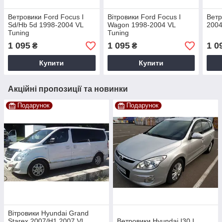
Ветровики Ford Focus I
Вітровики Ford Focus I
Ветр
Sd/Hb 5d 1998-2004 VL
Wagon 1998-2004 VL
2004
Tuning
Tuning
1 095
1 095
1 0
₴
₴
Купити
Купити
Акційні пропозиції та новинки
Подарунок
Подарунок
Вітровики Hyundai Grand
Starex 2007/H1 2007 VL
Ветровики Hyundai I30 I