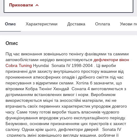
Приховати
Опис
Характеристики
Доставка
Оплата
Умови п
Опис
Під час виконання зовнішнього тюнінгу фахівцями та самими
автомобілістами нерідко використовуються
дефлектори вікон
Cobra Tuning
Hyundai Sonata IV 1998-2004 . Ці вироби
призначені для захисту внутрішнього простору машини від
проникнення атмосферних опадів і дрібного сміття під час
пересування з відкритими склами. Хотіла б зазначити, що
вітровики Кобра Тюнінг Хюндай Соната 4 виготовляються з
дотриманням встановлених вимог і норм. Виробником
використовуються міцні та зносостійкі матеріали, які не
втрачають своїх первинних характеристик упродовж довгого
часу. Саме тому готові вироби тішать власників чудового
функціонування впродовж усього експлуатаційного періоду.
Безумовно, основним призначенням цих пристроїв є захист
салону. Однак крім цього, дефлектори дверей Sonata IV
сприяють зміні зовнішнього вигляду машини, роблячи її