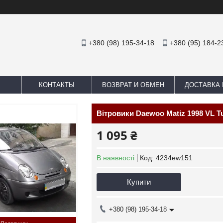
+380 (98) 195-34-18
+380 (95) 184-2
КОНТАКТЫ
ВОЗВРАТ И ОБМЕН
ДОСТАВКА 
Вітровики Daewoo Matiz 1998 VL T
1 095 ₴
В наявності
Код:
4234ew151
Купити
+380 (98) 195-34-18