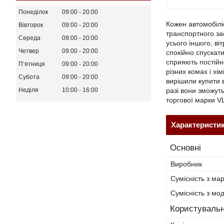
Понеділок
09:00
20:00
Кожен автомобілі
Вівторок
09:00
20:00
транспортного за
Середа
09:00
20:00
усього іншого, в
Четвер
09:00
20:00
спокійно спускат
сприяють постійн
Пʼятниця
09:00
20:00
різних комах і х
Субота
09:00
20:00
вирішили купити в
разі вони зможут
Неділя
10:00
16:00
торгової марки V
Характеристи
Основні
Виробник
Сумісність з ма
Сумісність з м
Користувальн