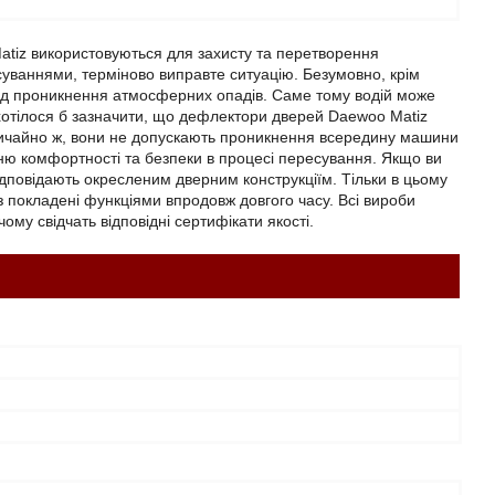
atiz використовуються для захисту та перетворення
уваннями, терміново виправте ситуацію. Безумовно, крім
 від проникнення атмосферних опадів. Саме тому водій може
ж хотілося б зазначити, що дефлектори дверей Daewoo Matiz
, звичайно ж, вони не допускають проникнення всередину машини
енню комфортності та безпеки в процесі пересування. Якщо ви
 відповідають окресленим дверним конструкціїм. Тільки в цьому
з покладені функціями впродовж довгого часу. Всі вироби
му свідчать відповідні сертифікати якості.