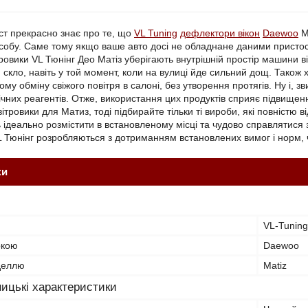
ст прекрасно знає про те, що
VL Tuning
дефлектори вікон
Daewoo
M
собу. Саме тому якщо ваше авто досі не обладнане даними пристос
ітровики VL Тюнінг Део Матіз уберігають внутрішній простір машини
и скло, навіть у той момент, коли на вулиці йде сильний дощ. Тако
ому обміну свіжого повітря в салоні, без утворення протягів. Ну і
імічних реагентів. Отже, використання цих продуктів сприяє підвищ
ітровики для Матиз, тоді підбирайте тільки ті вироби, які повністю
ь ідеально розмістити в встановленому місці та чудово справлятися 
L Тюнінг розробляються з дотриманням встановлених вимог і норм, чо
ки
VL-Tuning
ркою
Daewoo
оделлю
Matiz
ицькі характеристики