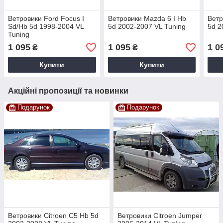
Ветровики Ford Focus I
Ветровики Mazda 6 I Hb
Ветр
Sd/Hb 5d 1998-2004 VL
5d 2002-2007 VL Tuning
5d 2
Tuning
1 095
1 095
1 0
₴
₴
Купити
Купити
Акційні пропозиції та новинки
Подарунок
Подарунок
Ветровики Citroen C5 Hb 5d
Ветровики Citroen Jumper