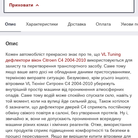
Приховати
Опис
Характеристики
Доставка
Оплата
Умови п
Опис
Кожен автомобіліст прекрасно знає про те, що
VL Tuning
дефлектори вікон
Citroen C4 2004-2010
використовуються для
захисту та перетворення транспортного засобу. Саме тому
якщо ваше авто досі не обладнане даними пристосуваннями,
терміново виправте ситуацію. Безумовно, крім усього іншого,
вітровики VL Тюнінг Ситроен С4 2004-2010 убережуть
внутрішній простір машини від проникнення атмосферних
опадів. Саме тому водій може спокійно спускати скло, навіть у
той момент, коли на вулиці йде сильний дощ. Також хотілося
б зазначити, що дефлектори дверей C4 сприяють постійному
обміну свіжого повітря в салоні, без утворення протягів. Ну і,
звичайно ж, вони не допускають проникнення всередину
машини різних комах і хімічних реагентів. Отже, використання
цих продуктів сприяє підвищенню комфортності та безпеки в
процесі пересування. Якщо ви вирішили купити вітровики для