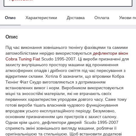
Опис
Характеристики
Доставка
Оплата
Умови п
Опис
Під час виконання зовнішнього тюнінгу фахівцями та самими
автомобілістами нерідко використовуються
дефлектори вікон
Cobra Tuning
Fiat
Scudo 1995-2007. Ці вироби призначені для
захисту внутрішнього простору машини від проникнення
атмосферних опадів і дрібного сміття під час пересування з
відкритими склами. Хотіла б зазначити, що вітровики Кобра
Тюнінг Фіат Скудо виготовляються з дотриманням
встановлених вимог і норм. Виробником використовуються
міцні та зносостійкі матеріали, які не втрачають своїх
первинних характеристик упродовж довгого часу. Саме тому
готові вироби тішать власників чудового функціонування
впродовж усього експлуатаційного періоду. Безумовно,
основним призначенням цих пристроїв є захист салону.
Однак крім цього, дефлектори дверей Scudo 1995-2007
сприяють зміні зовнішнього вигляду машини, роблячи її
оригінальнішою та стильнішою. Щоб встановити додаткові