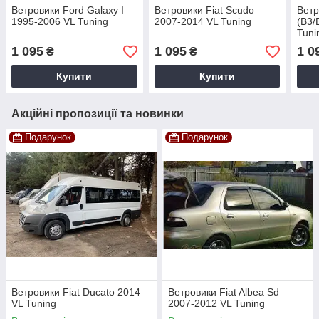
Ветровики Ford Galaxy I
Ветровики Fiat Scudo
Ветр
1995-2006 VL Tuning
2007-2014 VL Tuning
(B3/
Tuni
1 095
1 095
1 0
₴
₴
Купити
Купити
Акційні пропозиції та новинки
Подарунок
Подарунок
Ветровики Fiat Ducato 2014
Ветровики Fiat Albea Sd
VL Tuning
2007-2012 VL Tuning