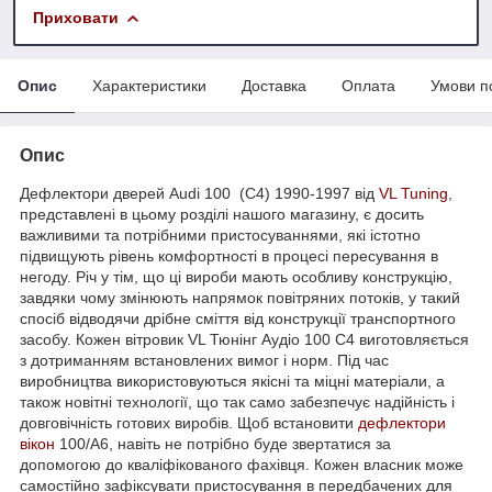
Приховати
Опис
Характеристики
Доставка
Оплата
Умови п
Опис
Дефлектори дверей Audi 100 (C4) 1990-1997 від
VL Tuning
,
представлені в цьому розділі нашого магазину, є досить
важливими та потрібними пристосуваннями, які істотно
підвищують рівень комфортності в процесі пересування в
негоду. Річ у тім, що ці вироби мають особливу конструкцію,
завдяки чому змінюють напрямок повітряних потоків, у такий
спосіб відводячи дрібне сміття від конструкції транспортного
засобу. Кожен вітровик VL Тюнінг Аудіо 100 С4 виготовляється
з дотриманням встановлених вимог і норм. Під час
виробництва використовуються якісні та міцні матеріали, а
також новітні технології, що так само забезпечує надійність і
довговічність готових виробів. Щоб встановити
дефлектори
вікон
100/A6, навіть не потрібно буде звертатися за
допомогою до кваліфікованого фахівця. Кожен власник може
самостійно зафіксувати пристосування в передбачених для