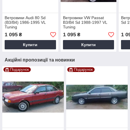
Ветровики Audi 80 Sd
Ветровики VW Passat
Ветр
(B3/B4) 1986-1995 VL
B3/B4 Sd 1988-1997 VL
Sd 1
Tuning
Tuning
1 095
1 095
1 0
₴
₴
Купити
Купити
Акційні пропозиції та новинки
Подарунок
Подарунок