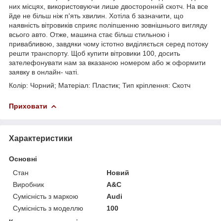
них місцях, використовуючи лише двосторонній скотч. На все
йде не більш ніж п'ять хвилин. Хотіла б зазначити, що
наявність вітровиків сприяє поліпшенню зовнішнього вигляду
всього авто. Отже, машина стає більш стильною і
привабливою, завдяки чому істотно виділяється серед потоку
решти транспорту. Щоб купити вітровики 100, досить
зателефонувати нам за вказаною номером або ж оформити
заявку в онлайн- чаті.
Колір: Чорний; Матеріал: Пластик; Тип кріплення: Скотч
Приховати
Характеристики
Основні
Стан
Новий
Виробник
A&C
Сумісність з маркою
Audi
Сумісність з моделлю
100