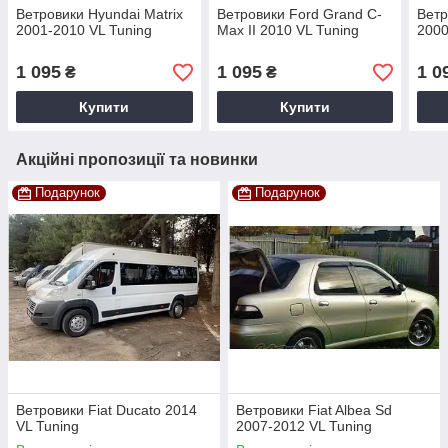
Ветровики Hyundai Matrix
Ветровики Ford Grand C-
Ветр
2001-2010 VL Tuning
Max II 2010 VL Tuning
2000
1 095
1 095
1 0
₴
₴
Купити
Купити
Акційні пропозиції та новинки
Подарунок
Подарунок
Ветровики Fiat Ducato 2014
Ветровики Fiat Albea Sd
VL Tuning
2007-2012 VL Tuning