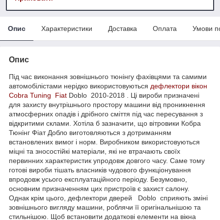
Опис
Характеристики
Доставка
Оплата
Умови п
Опис
Під час виконання зовнішнього тюнінгу фахівцями та самими
автомобілістами нерідко використовуються
дефлектори вікон
Cobra Tuning
Fiat
Doblo 2010-2018 . Ці вироби призначені
для захисту внутрішнього простору машини від проникнення
атмосферних опадів і дрібного сміття під час пересування з
відкритими склами. Хотіла б зазначити, що вітровики Кобра
Тюнінг Фіат Добло виготовляються з дотриманням
встановлених вимог і норм. Виробником використовуються
міцні та зносостійкі матеріали, які не втрачають своїх
первинних характеристик упродовж довгого часу. Саме тому
готові вироби тішать власників чудового функціонування
впродовж усього експлуатаційного періоду. Безумовно,
основним призначенням цих пристроїв є захист салону.
Однак крім цього, дефлектори дверей Doblo сприяють зміні
зовнішнього вигляду машини, роблячи її оригінальнішою та
стильнішою. Щоб встановити додаткові елементи на вікна