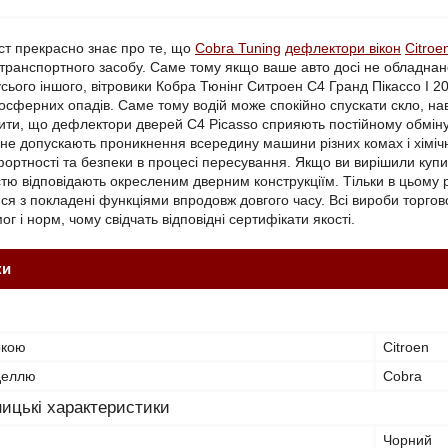
ст прекрасно знає про те, що
Cobra Tuning
дефлектори вікон
Citroe
транспортного засобу. Саме тому якщо ваше авто досі не обладнан
усього іншого, вітровики Кобра Тюнінг Ситроен С4 Гранд Пікассо I 2
сферних опадів. Саме тому водій може спокійно спускати скло, наві
ити, що дефлектори дверей C4 Picasso сприяють постійному обміну св
 не допускають проникнення всередину машини різних комах і хімічн
ртності та безпеки в процесі пересування. Якщо ви вирішили купити 
стю відповідають окресленим дверним конструкціїм. Тільки в цьому 
ся з покладені функціями впродовж довгого часу. Всі вироби торго
г і норм, чому свідчать відповідні сертифікати якості.
ки
ркою
Citroen
оделлю
Cobra
ицькі характеристики
Чорний