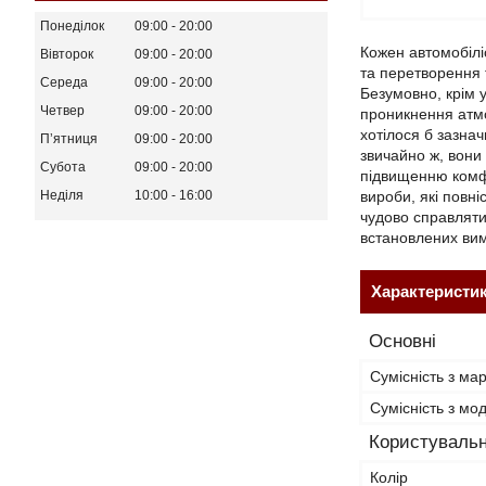
Понеділок
09:00
20:00
Кожен автомобілі
Вівторок
09:00
20:00
та перетворення 
Середа
09:00
20:00
Безумовно, крім 
Четвер
09:00
20:00
проникнення атмо
хотілося б зазнач
Пʼятниця
09:00
20:00
звичайно ж, вони
Субота
09:00
20:00
підвищенню комфо
вироби, які повні
Неділя
10:00
16:00
чудово справляти
встановлених вимо
Характеристи
Основні
Сумісність з ма
Сумісність з м
Користувальн
Колір