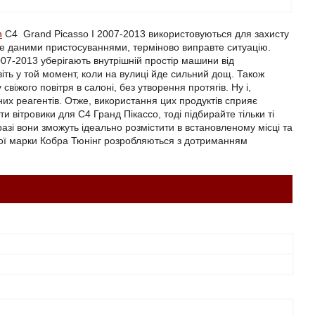
n
C4 Grand Picasso I 2007-2013 використовуються для захисту
е даними пристосуваннями, терміново виправте ситуацію.
007-2013 уберігають внутрішній простір машини від
ть у той момент, коли на вулиці йде сильний дощ. Також
іжого повітря в салоні, без утворення протягів. Ну і,
их реагентів. Отже, використання цих продуктів сприяє
вітровики для С4 Гранд Пікассо, тоді підбирайте тільки ті
разі вони зможуть ідеально розмістити в встановленому місці та
вої марки Кобра Тюнінг розробляються з дотриманням