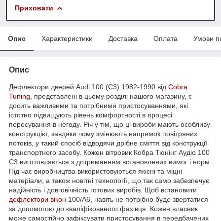
Приховати
Опис
Характеристики
Доставка
Оплата
Умови п
Опис
Дефлектори дверей Audi 100 (C3) 1982-1990 від
Cobra
Tuning
, представлені в цьому розділі нашого магазину, є
досить важливими та потрібними пристосуваннями, які
істотно підвищують рівень комфортності в процесі
пересування в негоду. Річ у тім, що ці вироби мають особливу
конструкцію, завдяки чому змінюють напрямок повітряних
потоків, у такий спосіб відводячи дрібне сміття від конструкції
транспортного засобу. Кожен вітровик Кобра Тюнінг Аудіо 100
С3 виготовляється з дотриманням встановлених вимог і норм.
Під час виробництва використовуються якісні та міцні
матеріали, а також новітні технології, що так само забезпечує
надійність і довговічність готових виробів. Щоб встановити
дефлектори вікон
100/A6, навіть не потрібно буде звертатися
за допомогою до кваліфікованого фахівця. Кожен власник
може самостійно зафіксувати пристосування в передбачених