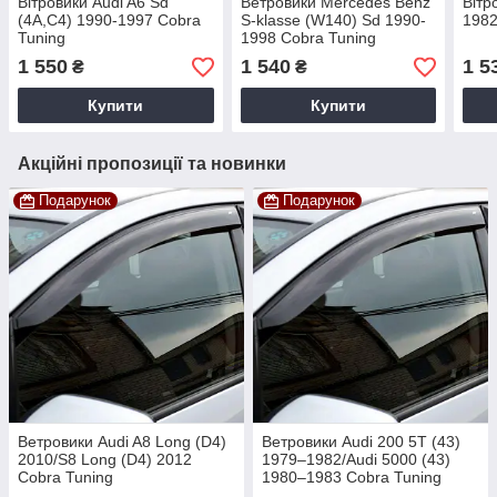
Вітровики Audi A6 Sd
Ветровики Mercedes Benz
Вітр
(4A,C4) 1990-1997 Cobra
S-klasse (W140) Sd 1990-
1982
Tuning
1998 Cobra Tuning
1 550
1 540
1 5
₴
₴
Купити
Купити
Акційні пропозиції та новинки
Подарунок
Подарунок
Ветровики Audi A8 Long (D4)
Ветровики Audi 200 5T (43)
2010/S8 Long (D4) 2012
1979–1982/Audi 5000 (43)
Cobra Tuning
1980–1983 Cobra Tuning