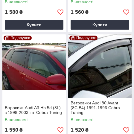
В наявності
В наявності
1 580
1 560
₴
₴
Купити
Купити
Подарунок
Подарунок
Ветровики Audi 80 Avant
Вітровики Audi A3 Hb 5d (8L)
(8C,B4) 1991-1996 Cobra
з 1998-2003 г.в. Cobra Tuning
Tuning
В наявності
В наявності
1 550
1 520
₴
₴