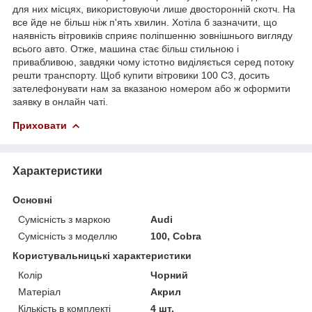
для них місцях, використовуючи лише двосторонній скотч. На
все йде не більш ніж п'ять хвилин. Хотіла б зазначити, що
наявність вітровиків сприяє поліпшенню зовнішнього вигляду
всього авто. Отже, машина стає більш стильною і
привабливою, завдяки чому істотно виділяється серед потоку
решти транспорту. Щоб купити вітровики 100 С3, досить
зателефонувати нам за вказаною номером або ж оформити
заявку в онлайн чаті.
Приховати
Характеристики
Основні
Сумісність з маркою
Audi
Сумісність з моделлю
100, Cobra
Користувальницькі характеристики
Колір
Чорний
Матеріал
Акрил
Кількість в комплекті
4 шт.