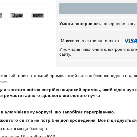
повернення това
У компанії підключені електронні пла
сайту.
широкий горизонтальний промінь, який витікає безпосередньо над до
оги.
для жовтого світла потрібен широкий промінь, який підсвічує о
 отримаєте гарного щільного світлового пучка
 в алюмінієвому корпусі, що запобігає перегріванню.
 жовтого світла не потрібне доп проведення. Все під'єднується
 штатні місця бампера.
х моделях 15 сімейства ВАЗ.