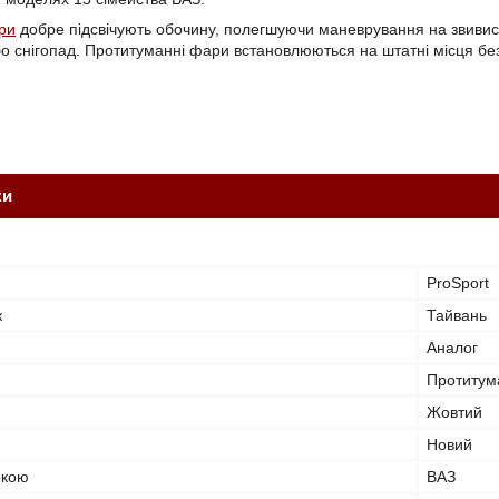
ри
добре підсвічують обочину, полегшуючи маневрування на звивист
бо снігопад. Протитуманні фари встановлюються на штатні місця б
ки
ProSport
к
Тайвань
Аналог
Протитум
Жовтий
Новий
ркою
ВАЗ