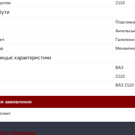
оделлю
2110
бути
Пластико
Ангельськ
ті
Галогенні
ар
Механічн
ицькі характеристики
ВАЗ
2110
ВАЗ 2110 
ля замовлення
плект
ВТО ПЛЕНКАМИ