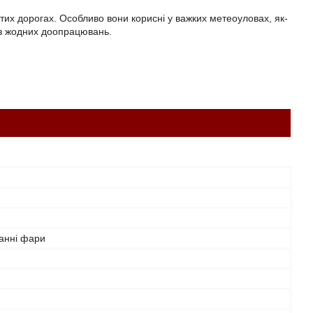
их дорогах. Особливо вони корисні у важких метеоуловах, як-
ез жодних доопрацювань.
анні фари