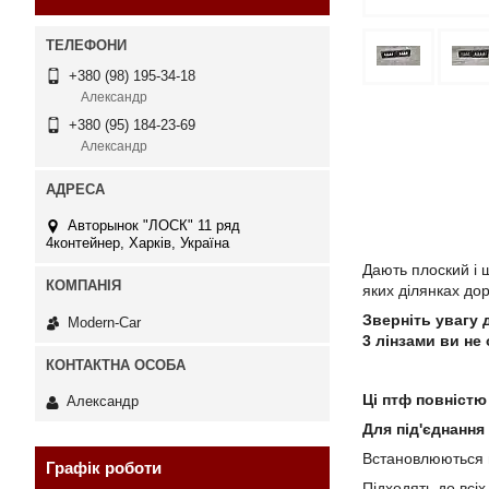
+380 (98) 195-34-18
Александр
+380 (95) 184-23-69
Александр
Авторынок "ЛОСК" 11 ряд
4контейнер, Харків, Україна
Дають плоский і 
яких ділянках дор
Зверніть увагу 
Modern-Car
3 лінзами ви не
Ці птф повністю
Александр
Для під'єднання
Встановлюються в
Графік роботи
Підходять до всі