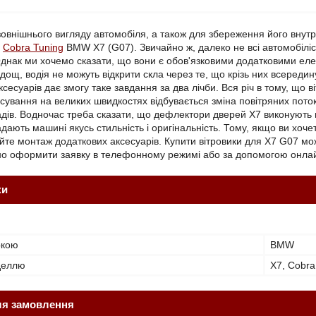
овнішнього вигляду автомобіля, а також для збереження його внут
Cobra Tuning
BMW X7 (G07). Звичайно ж, далеко не всі автомобілі
днак ми хочемо сказати, що вони є обов'язковими додатковими ел
дощ, водія не можуть відкрити скла через те, що крізь них всеред
ксесуарів дає змогу таке завдання за два лічби. Вся річ в тому, що
сування на великих швидкостях відбувається зміна повітряних потокі
ів. Водночас треба сказати, що дефлектори дверей X7 виконують не 
дають машині якусь стильність і оригінальність. Тому, якщо ви хоче
йте монтаж додаткових аксесуарів. Купити вітровики для Х7 G07 м
но оформити заявку в телефонному режимі або за допомогою онлай
ки
ркою
BMW
оделлю
X7, Cobra
ля замовлення