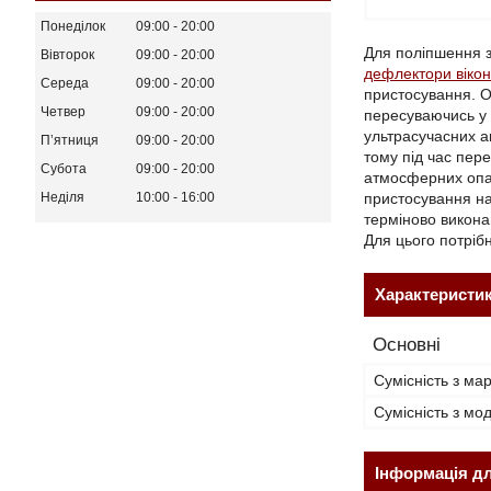
Понеділок
09:00
20:00
Для поліпшення з
Вівторок
09:00
20:00
дефлектори вікон
Середа
09:00
20:00
пристосування. О
Четвер
09:00
20:00
пересуваючись у 
ультрасучасних а
Пʼятниця
09:00
20:00
тому під час пере
Субота
09:00
20:00
атмосферних опад
пристосування на
Неділя
10:00
16:00
терміново викона
Для цього потріб
Характеристи
Основні
Сумісність з ма
Сумісність з м
Інформація д