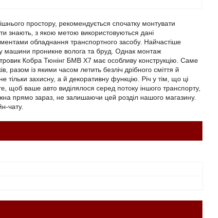
рішнього простору, рекомендується спочатку монтувати
сти знають, з якою метою використовуються дані
ементами обладнання транспортного засобу. Найчастіше
ину машини проникне волога та бруд. Однак монтаж
 вітровик Кобра Тюнінг БМВ Х7 має особливу конструкцію. Саме
в, разом із якими часом летить безліч дрібного сміття й
тільки захисну, а й декоративну функцію. Річ у тім, що ці
те, щоб ваше авто виділялося серед потоку іншого транспорту,
ожна прямо зараз, не залишаючи цей розділ нашого магазину.
н-чату.