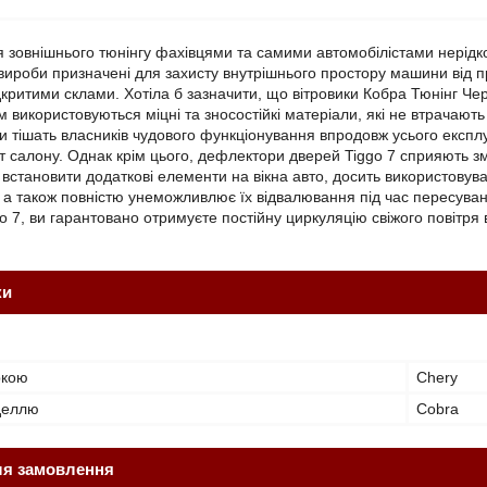
я зовнішнього тюнінгу фахівцями та самими автомобілістами нерід
і вироби призначені для захисту внутрішнього простору машини від п
дкритими склами. Хотіла б зазначити, що вітровики Кобра Тюнінг Че
 використовуються міцні та зносостійкі матеріали, які не втрачают
би тішать власників чудового функціонування впродовж усього експ
ст салону. Однак крім цього, дефлектори дверей Tiggo 7 сприяють зм
встановити додаткові елементи на вікна авто, досить використовува
, а також повністю унеможливлює їх відвалювання під час пересув
го 7, ви гарантовано отримуєте постійну циркуляцію свіжого повітря в
ки
ркою
Chery
оделлю
Cobra
ля замовлення