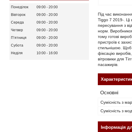
Понеділок
09:00
20:00
Під час виконанн
Вівторок
09:00
20:00
Tiggo 7 2019-. Ц
Середа
09:00
20:00
пересування з ві
Четвер
09:00
20:00
норм. Виробником
тому готові виро
Пʼятниця
09:00
20:00
пристроїв є захи
Субота
09:00
20:00
стильнішою. Щоб 
фіксацію виробів
Неділя
10:00
16:00
вітровики для Тіг
пасажирів.
Характеристи
Основні
Сумісність з ма
Сумісність з м
Інформація д