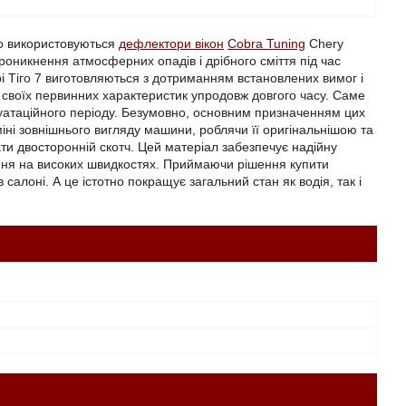
ко використовуються
дефлектори вікон
Cobra Tuning
Chery
роникнення атмосферних опадів і дрібного сміття під час
рі Тіго 7 виготовляються з дотриманням встановлених вимог і
ь своїх первинних характеристик упродовж довгого часу. Саме
луатаційного періоду. Безумовно, основним призначенням цих
іні зовнішнього вигляду машини, роблячи її оригінальнішою та
ти двосторонній скотч. Цей матеріал забезпечує надійну
ання на високих швидкостях. Приймаючи рішення купити
 салоні. А це істотно покращує загальний стан як водія, так і