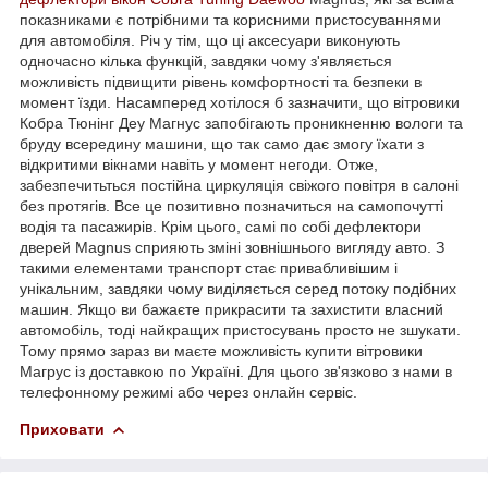
показниками є потрібними та корисними пристосуваннями
для автомобіля. Річ у тім, що ці аксесуари виконують
одночасно кілька функцій, завдяки чому з'являється
можливість підвищити рівень комфортності та безпеки в
момент їзди. Насамперед хотілося б зазначити, що вітровики
Кобра Тюнінг Деу Магнус запобігають проникненню вологи та
бруду всередину машини, що так само дає змогу їхати з
відкритими вікнами навіть у момент негоди. Отже,
забезпечитьться постійна циркуляція свіжого повітря в салоні
без протягів. Все це позитивно позначиться на самопочутті
водія та пасажирів. Крім цього, самі по собі дефлектори
дверей Magnus сприяють зміні зовнішнього вигляду авто. З
такими елементами транспорт стає привабливішим і
унікальним, завдяки чому виділяється серед потоку подібних
машин. Якщо ви бажаєте прикрасити та захистити власний
автомобіль, тоді найкращих пристосувань просто не зшукати.
Тому прямо зараз ви маєте можливість купити вітровики
Магрус із доставкою по Україні. Для цього зв'язково з нами в
телефонному режимі або через онлайн сервіс.
Приховати