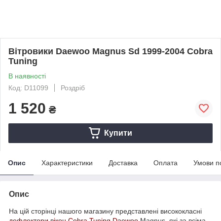
Вітровики Daewoo Magnus Sd 1999-2004 Cobra
Tuning
В наявності
Код: D11099
Роздріб
1 520
₴
Купити
Опис
Характеристики
Доставка
Оплата
Умови п
Опис
На цій сторінці нашого магазину представлені висококласні
дефлектори вікон
Cobra Tuning
Daewoo
Magnus, які за всіма