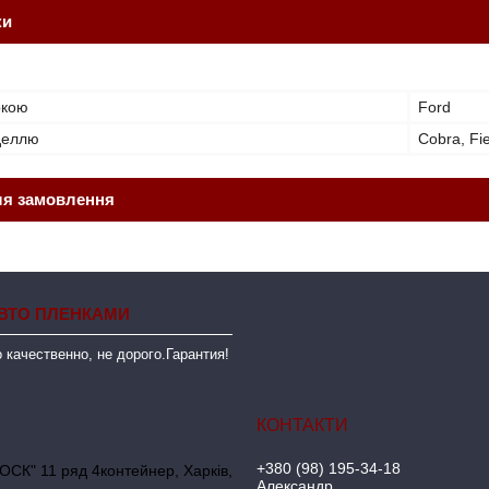
ки
ркою
Ford
оделлю
Cobra, Fi
ля замовлення
ВТО ПЛЕНКАМИ
 качественно, не дорого.Гарантия!
+380 (98) 195-34-18
ОСК" 11 ряд 4контейнер, Харків,
Александр