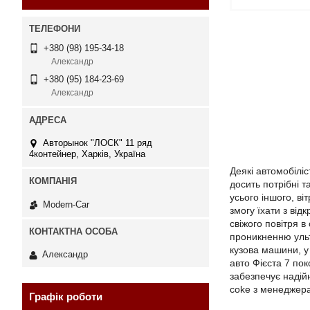
+380 (98) 195-34-18
Александр
+380 (95) 184-23-69
Александр
Авторынок "ЛОСК" 11 ряд
4контейнер, Харків, Україна
Деякі автомобілі
досить потрібні т
усього іншого, в
Modern-Car
змогу їхати з ві
свіжого повітря в
проникненню ульт
кузова машини, у 
Александр
авто Фієста 7 по
забезпечує надій
coke з менеджер
Графік роботи