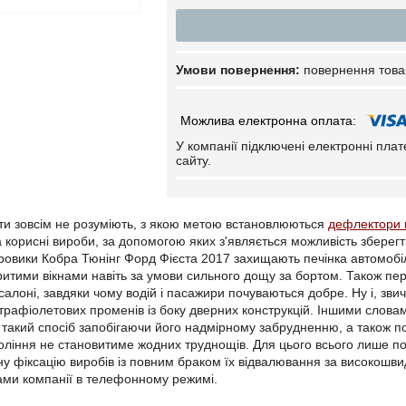
повернення това
У компанії підключені електронні пла
сайту.
сти зовсім не розуміють, з якою метою встановлюються
дефлектори 
а корисні вироби, за допомогою яких з'являється можливість зберег
ітровики Кобра Тюнінг Форд Фієста 2017 захищають печінка автомоб
дкритими вікнами навіть за умови сильного дощу за бортом. Також пе
 салоні, завдяки чому водій і пасажири почуваються добре. Ну і, зви
рафіолетових променів із боку дверних конструкцій. Іншими словами
такий спосіб запобігаючи його надмірному забрудненню, а також появі
коління не становитиме жодних труднощів. Для цього всього лише п
ну фіксацію виробів із повним браком їх відвалювання за високошв
ами компанії в телефонному режимі.