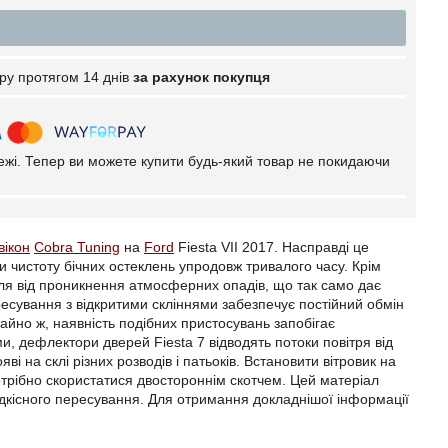
ру протягом 14 днів
за рахунок покупця
тежі. Тепер ви можете купити будь-який товар не покидаючи
вікон
Cobra Tuning
на
Ford
Fiesta VII 2017. Насправді це
ти чистоту бічних остеклень упродовж тривалого часу. Крім
іля від проникнення атмосферних опадів, що так само дає
ресування з відкритими скліннями забезпечує постійний обмін
чайно ж, наявність подібних пристосувань запобігає
, дефлектори дверей Fiesta 7 відводять потоки повітря від
 на склі різних розводів і патьоків. Встановити вітровик на
отрібно скористатися двостороннім скотчем. Цей матеріал
идкісного пересування. Для отримання докладнішої інформації