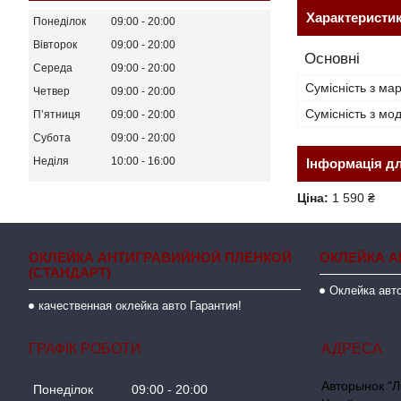
Характеристи
Понеділок
09:00
20:00
Вівторок
09:00
20:00
Основні
Середа
09:00
20:00
Сумісність з ма
Четвер
09:00
20:00
Сумісність з м
Пʼятниця
09:00
20:00
Субота
09:00
20:00
Неділя
10:00
16:00
Інформація д
Ціна:
1 590 ₴
ОКЛЕЙКА АНТИГРАВИЙНОЙ ПЛЕНКОЙ
ОКЛЕЙКА А
(СТАНДАРТ)
Оклейка авто
качественная оклейка авто Гарантия!
ГРАФІК РОБОТИ
Авторынок "Л
Понеділок
09:00
20:00