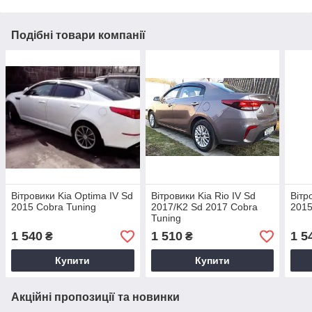
Подібні товари компанії
Вітровики Kia Optima IV Sd
Вітровики Kia Rio IV Sd
Вітр
2015 Cobra Tuning
2017/K2 Sd 2017 Cobra
2015
Tuning
1 540
1 510
1 5
₴
₴
Купити
Купити
Акційні пропозиції та новинки