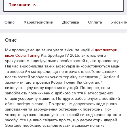
Приховати
Опис
Характеристики
Доставка
Оплата
Умови п
Опис
Ми пропонуємо до вашої уваги якісні та надійні
дефлектори
вікон
Cobra Tuning
Kia Sportage IV 2015, виготовлені з
урахуванням індивідуальних особливостей цього транспорту.
Під час виробництва таких аксесуарів використовуються міцні
та зносостійкі матеріали, що не втрачають своїх початкових
властивостей упродовж усього терміну експлуатації. Хотіла б
зазначити, що вітровики Кобра Тюнінг Кіа Спортаж 4
виконують цілу низку корисних функцій. По-перше, вони
запобігають проникненню дрібного сміття й атмосферних
опадів усередину машини. По-друге, забезпечують постійний
обмін повітря в салоні. По-третє, не допускають надмірного
запотівання та забруднення остекованих поверхонь. По-
четверте суттєво покращують зовнішній вигляд транспортного
засобу. Усе це явно свідчить про те, що дефлектори дверей
Sportage необхідно встановлювати в самому початку