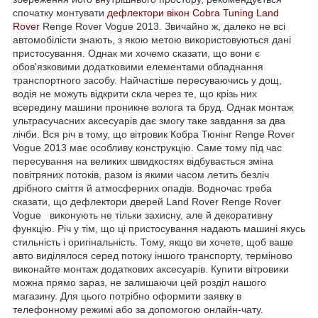
спочатку монтувати
дефлектори вікон
Cobra Tuning
Land
Rover
Renge Rover Vogue 2013. Звичайно ж, далеко не всі
автомобілісти знають, з якою метою використовуються дані
пристосування. Однак ми хочемо сказати, що вони є
обов'язковими додатковими елементами обладнання
транспортного засобу. Найчастіше пересуваючись у дощ,
водія не можуть відкрити скла через те, що крізь них
всередину машини проникне волога та бруд. Однак монтаж
ультрасучасних аксесуарів дає змогу таке завдання за два
лічби. Вся річ в тому, що вітровик Кобра Тюнінг Renge Rover
Vogue 2013 має особливу конструкцію. Саме тому під час
пересування на великих швидкостях відбувається зміна
повітряних потоків, разом із якими часом летить безліч
дрібного сміття й атмосферних опадів. Водночас треба
сказати, що дефлектори дверей Land Rover Renge Rover
Vogue виконують не тільки захисну, але й декоративну
функцію. Річ у тім, що ці пристосування надають машині якусь
стильність і оригінальність. Тому, якщо ви хочете, щоб ваше
авто виділялося серед потоку іншого транспорту, терміново
виконайте монтаж додаткових аксесуарів. Купити вітровики
можна прямо зараз, не залишаючи цей розділ нашого
магазину. Для цього потрібно оформити заявку в
телефонному режимі або за допомогою онлайн-чату.