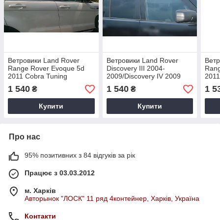
Ветровики Land Rover
Ветровики Land Rover
Ветр
Range Rover Evoque 5d
Discovery III 2004-
Rang
2011 Cobra Tuning
2009/Discovery IV 2009
2011
Cobra Tuning
1 540
1 540
1 5
₴
₴
Купити
Купити
Про нас
95% позитивних з 84 відгуків за рік
Працює з 03.03.2012
м. Харків
Авторынок "ЛОСК" 11 ряд 4контейнер, Харків, Україна
Контакти