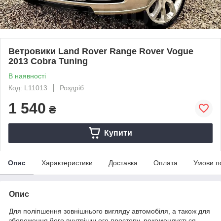
Ветровики Land Rover Range Rover Vogue
2013 Cobra Tuning
В наявності
Код: L11013
Роздріб
1 540
₴
Купити
Опис
Характеристики
Доставка
Оплата
Умови п
Опис
Для поліпшення зовнішнього вигляду автомобіля, а також для
збереження його внутрішнього простору, рекомендується