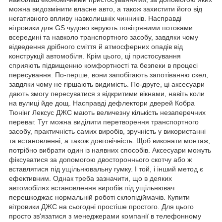
можна видозмінити власне авто, а також захистити його від
негативного впливу навколишніх чинників. Насправді
вітровики для GS чудово керують повітряними потоками
всередині та навколо транспортного засобу, завдяки чому
відведення дрібного сміття й атмосферних опадів від
конструкції автомобіля. Крім цього, ці пристосування
сприяють підвищенню комфортності та безпеки в процесі
пересування. По-перше, вони запобігають запотіванню скел,
завдяки чому не гіршають видимість. По-друге, ці аксесуари
дають змогу пересуватися з відкритими вікнами, навіть коли
на вулиці йде дощ. Насправді дефлектори дверей Кобра
Тюнінг Лексус ДЖС мають величезну кількість незаперечних
переваг. Тут можна виділити перетворення транспортного
засобу, практичність самих виробів, зручність у використанні
та встановленні, а також довговічність. Щоб виконати монтаж,
потрібно вибрати один із наявних способів. Аксесуари можуть
фіксуватися за допомогою двостороннього скотчу або ж
вставлятися під ущільнювальну гумку. І той, і інший метод є
ефективним. Однак треба зазначити, що в деяких
автомобілях встановлення виробів під ущільнювач
перешкоджає нормальній роботі склопідіймачів. Купити
вітровики ДЖС на сьогодні простіше простого. Для цього
просто зв'язатися з менеджерами компанії в телефонному