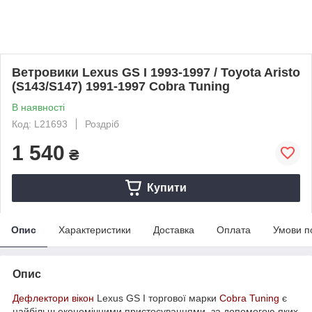
Ветровики Lexus GS I 1993-1997 / Toyota Aristo
(S143/S147) 1991-1997 Cobra Tuning
В наявності
Код: L21693
Роздріб
1 540
₴
Купити
Опис
Характеристики
Доставка
Оплата
Умови п
Опис
Дефлектори вікон
Lexus GS I торгової марки
Cobra Tuning
є
найбільш економічними пристосуваннями, за допомогою яких