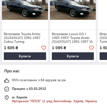
Ветровики Toyota Aristo
Ветровики Lexus GS I
Вітр
(S143/S147) 1991-1997
1993-1997/ Toyota Aristo
(S16
Cobra Tuning
(S143/S147) 1991-1997 VL
Tuni
Tuning
1 605
1 095
1 6
₴
₴
Купити
Купити
Про нас
95% позитивних з 84 відгуків за рік
Працює з 03.03.2012
м. Харків
Авторынок "ЛОСК" 11 ряд 4контейнер, Харків, Україна