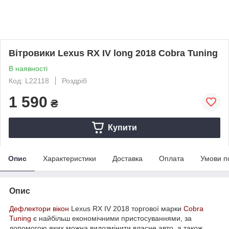
Вітровики Lexus RX IV long 2018 Cobra Tuning
В наявності
Код: L22118
Роздріб
1 590
₴
Купити
Опис
Характеристики
Доставка
Оплата
Умови п
Опис
Дефлектори вікон
Lexus RX IV 2018 торгової марки
Cobra
Tuning
є найбільш економічними пристосуваннями, за
допомогою яких можна видозмінити власне авто, а також