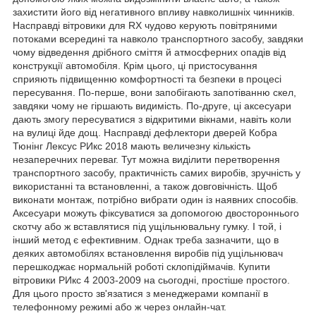
захистити його від негативного впливу навколишніх чинників.
Насправді вітровики для RX чудово керують повітряними
потоками всередині та навколо транспортного засобу, завдяки
чому відведення дрібного сміття й атмосферних опадів від
конструкції автомобіля. Крім цього, ці пристосування
сприяють підвищенню комфортності та безпеки в процесі
пересування. По-перше, вони запобігають запотіванню скел,
завдяки чому не гіршають видимість. По-друге, ці аксесуари
дають змогу пересуватися з відкритими вікнами, навіть коли
на вулиці йде дощ. Насправді дефлектори дверей Кобра
Тюнінг Лексус РИкс 2018 мають величезну кількість
незаперечних переваг. Тут можна виділити перетворення
транспортного засобу, практичність самих виробів, зручність у
використанні та встановленні, а також довговічність. Щоб
виконати монтаж, потрібно вибрати один із наявних способів.
Аксесуари можуть фіксуватися за допомогою двостороннього
скотчу або ж вставлятися під ущільнювальну гумку. І той, і
інший метод є ефективним. Однак треба зазначити, що в
деяких автомобілях встановлення виробів під ущільнювач
перешкоджає нормальній роботі склопідіймачів. Купити
вітровики РИкс 4 2003-2009 на сьогодні, простіше простого.
Для цього просто зв'язатися з менеджерами компанії в
телефонному режимі або ж через онлайн-чат.