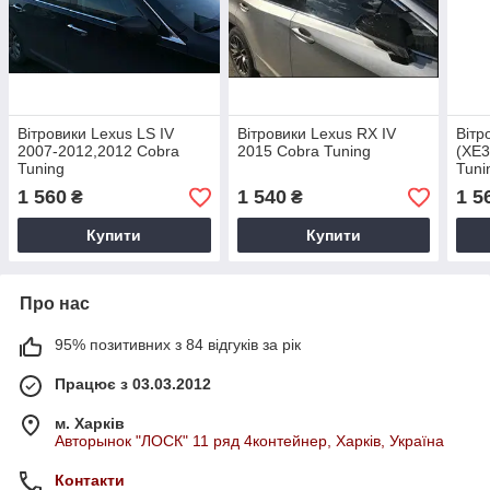
Вітровики Lexus LS IV
Вітровики Lexus RХ IV
Вітр
2007-2012,2012 Cobra
2015 Cobra Tuning
(XE3
Tuning
Tuni
1 560
1 540
1 5
₴
₴
Купити
Купити
Про нас
95% позитивних з 84 відгуків за рік
Працює з 03.03.2012
м. Харків
Авторынок "ЛОСК" 11 ряд 4контейнер, Харків, Україна
Контакти