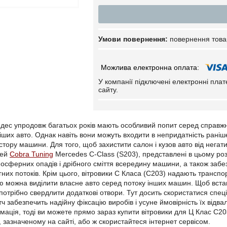
повернення това
У компанії підключені електронні пла
сайту.
ес упродовж багатьох років мають особливий попит серед справжніх 
ших авто. Однак навіть вони можуть входити в непридатність раніше 
стору машини. Для того, щоб захистити салон і кузов авто від негат
рей
Cobra Tuning
Mercedes C-Class (S203), представлені в цьому роз
сферних опадів і дрібного сміття всередину машини, а також забезп
гних потоків. Крім цього, вітровики С Класа (C203) надають трансп
ю можна виділити власне авто серед потоку інших машин. Щоб вст
е потрібно свердлити додаткові отвори. Тут досить скористатися спе
тч забезпечить надійну фіксацію виробів і усуне ймовірність їх від
рмація, тоді ви можете прямо зараз купити вітровики для Ц Клас C2
 зазначеному на сайті, або ж скористайтеся інтернет сервісом.