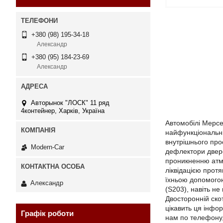
+380 (98) 195-34-18
Александр
+380 (95) 184-23-69
Александр
Авторынок "ЛОСК" 11 ряд
4контейнер, Харків, Україна
Автомобілі Мерсед
найфункціональні
внутрішнього про
Modern-Car
дефлектори две
проникненню атмо
ліквідацією протя
їхньою допомого
Александр
(S203), навіть н
Двосторонній ско
цікавить ця інфо
Графік роботи
нам по телефону,