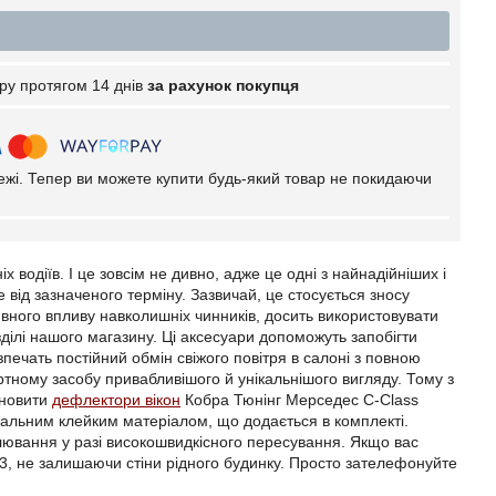
ру протягом 14 днів
за рахунок покупця
тежі. Тепер ви можете купити будь-який товар не покидаючи
водіїв. І це зовсім не дивно, адже це одні з найнадійніших і
від зазначеного терміну. Зазвичай, це стосується зносу
ивного впливу навколишніх чинників, досить використовувати
ділі нашого магазину. Ці аксесуари допоможуть запобігти
ечать постійний обмін свіжого повітря в салоні з повною
ортному засобу привабливішого й унікальнішого вигляду. Тому з
ановити
дефлектори вікон
Кобра Тюнінг Мерседес C-Class
ціальним клейким матеріалом, що додається в комплекті.
валювання у разі високошвидкісного пересування. Якщо вас
03, не залишаючи стіни рідного будинку. Просто зателефонуйте