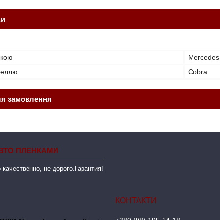
ки
ркою
Mercedes
оделлю
Cobra
ля замовлення
ВТО ПЛЕНКАМИ
 качественно, не дорого.Гарантия!