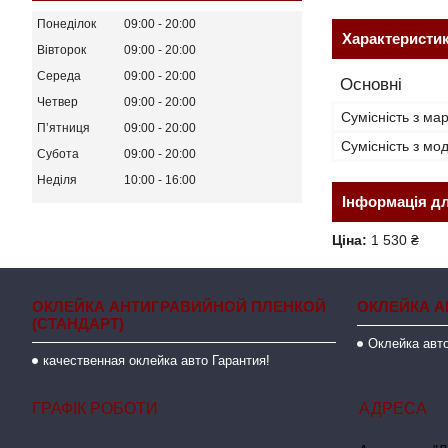
Понеділок
09:00
20:00
Характеристи
Вівторок
09:00
20:00
Середа
09:00
20:00
Основні
Четвер
09:00
20:00
Сумісність з ма
Пʼятниця
09:00
20:00
Сумісність з м
Субота
09:00
20:00
Неділя
10:00
16:00
Інформація д
Ціна:
1 530 ₴
ОКЛЕЙКА АНТИГРАВИЙНОЙ ПЛЕНКОЙ
ОКЛЕЙКА А
(СТАНДАРТ)
Оклейка авто
качественная оклейка авто Гарантия!
ГРАФІК РОБОТИ