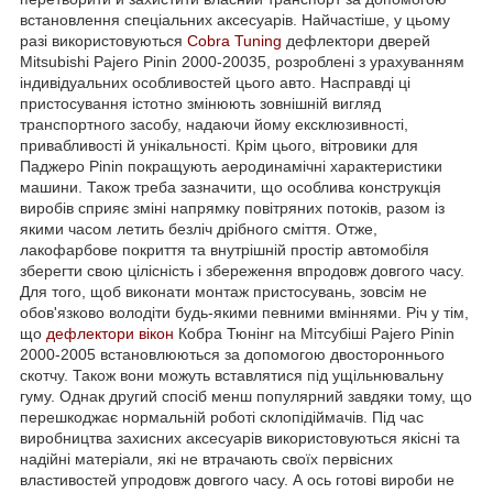
встановлення спеціальних аксесуарів. Найчастіше, у цьому
разі використовуються
Cobra Tuning
дефлектори дверей
Mitsubishi Pajero Pinin 2000-20035, розроблені з урахуванням
індивідуальних особливостей цього авто. Насправді ці
пристосування істотно змінюють зовнішній вигляд
транспортного засобу, надаючи йому ексклюзивності,
привабливості й унікальності. Крім цього, вітровики для
Паджеро Pinin покращують аеродинамічні характеристики
машини. Також треба зазначити, що особлива конструкція
виробів сприяє зміні напрямку повітряних потоків, разом із
якими часом летить безліч дрібного сміття. Отже,
лакофарбове покриття та внутрішній простір автомобіля
зберегти свою цілісність і збереження впродовж довгого часу.
Для того, щоб виконати монтаж пристосувань, зовсім не
обов'язково володіти будь-якими певними вміннями. Річ у тім,
що
дефлектори вікон
Кобра Тюнінг на Мітсубіші Pajero Pinin
2000-2005 встановлюються за допомогою двостороннього
скотчу. Також вони можуть вставлятися під ущільнювальну
гуму. Однак другий спосіб менш популярний завдяки тому, що
перешкоджає нормальній роботі склопідіймачів. Під час
виробництва захисних аксесуарів використовуються якісні та
надійні матеріали, які не втрачають своїх первісних
властивостей упродовж довгого часу. А ось готові вироби не