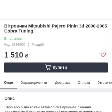
Вітровики Mitsubishi Pajero Pinin 3d 2000-2005
Cobra Tuning
В наявності
Код: M44800
Роздріб
1 510
₴
Купити
Опис
Характеристики
Доставка
Оплата
Умови п
Опис
Євро або пізно кожен автомобіліст приймає рішення
перетворити й захистити власний транспорт за допомогою