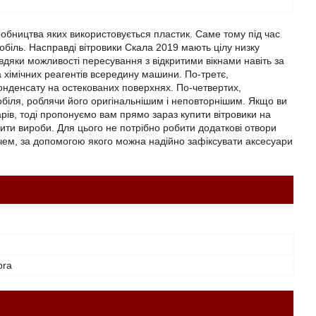
робництва яких використовується пластик. Саме тому під час
обіль. Насправді вітровики Скала 2019 мають цілу низку
дяки можливості пересування з відкритими вікнами навіть за
а хімічних реагентів всередину машини. По-третє,
конденсату на остекованих поверхнях. По-четвертих,
обіля, роблячи його оригінальнішим і неповторнішим. Якщо ви
рів, тоді пропонуємо вам прямо зараз купити вітровики на
овити вироби. Для цього не потрібно робити додаткові отвори
тчем, за допомогою якого можна надійно зафіксувати аксесуари
bra