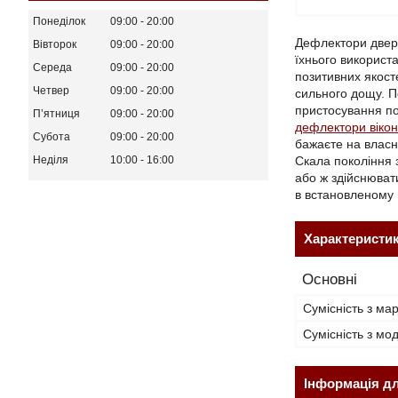
Понеділок
09:00
20:00
Дефлектори двер
Вівторок
09:00
20:00
їхнього використ
Середа
09:00
20:00
позитивних якост
Четвер
09:00
20:00
сильного дощу. П
пристосування по
Пʼятниця
09:00
20:00
дефлектори вікон
Субота
09:00
20:00
бажаєте на власн
Скала покоління з
Неділя
10:00
16:00
або ж здійснюват
в встановленому м
Характеристи
Основні
Сумісність з ма
Сумісність з м
Інформація д