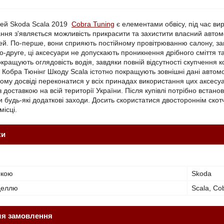
ей Skoda Scala 2019
Cobra Tuning
є елементами обвісу, під час ви
ання з'являється можливість прикрасити та захистити власний автом
ей. По-перше, вони сприяють постійному провітрюванню салону, зав
о-друге, ці аксесуари не допускають проникнення дрібного сміття т
кращують оглядовість водія, завдяки повній відсутності скупчення 
Кобра Тюнінг Шкоду Scala істотно покращують зовнішні дані автом
ому досвіді переконатися у всіх принадах використання цих аксесуа
 доставкою на всій території України. Після купівлі потрібно встан
и будь-які додаткові заходи. Досить скористатися двостороннім ско
ісці.
ки
ркою
Skoda
оделлю
Scala, Co
ля замовлення