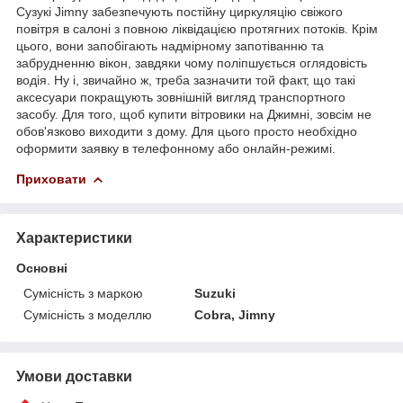
Сузукі Jimny забезпечують постійну циркуляцію свіжого
повітря в салоні з повною ліквідацією протягних потоків. Крім
цього, вони запобігають надмірному запотіванню та
забрудненню вікон, завдяки чому поліпшується оглядовість
водія. Ну і, звичайно ж, треба зазначити той факт, що такі
аксесуари покращують зовнішній вигляд транспортного
засобу. Для того, щоб купити вітровики на Джимні, зовсім не
обов'язково виходити з дому. Для цього просто необхідно
оформити заявку в телефонному або онлайн-режимі.
Приховати
Характеристики
Основні
Сумісність з маркою
Suzuki
Сумісність з моделлю
Cobra, Jimny
Умови доставки