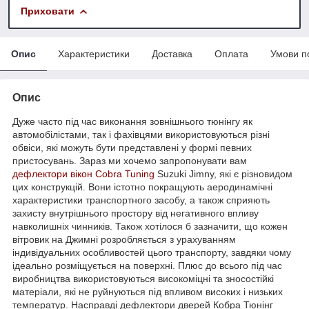
Приховати
Опис
Характеристики
Доставка
Оплата
Умови п
Опис
Дуже часто під час виконання зовнішнього тюнінгу як
автомобілістами, так і фахівцями використовуються різні
обвіси, які можуть бути представлені у формі певних
пристосувань. Зараз ми хочемо запропонувати вам
дефлектори вікон
Cobra Tuning
Suzuki Jimny, які є різновидом
цих конструкцій. Вони істотно покращують аеродинамічні
характеристики транспортного засобу, а також сприяють
захисту внутрішнього простору від негативного впливу
навколишніх чинників. Також хотілося б зазначити, що кожен
вітровик на Джимні розробляється з урахуванням
індивідуальних особливостей цього транспорту, завдяки чому
ідеально розміщується на поверхні. Плюс до всього під час
виробництва використовуються високоміцні та зносостійкі
матеріали, які не руйнуються під впливом високих і низьких
температур. Насправді дефлектори дверей Кобра Тюнінг