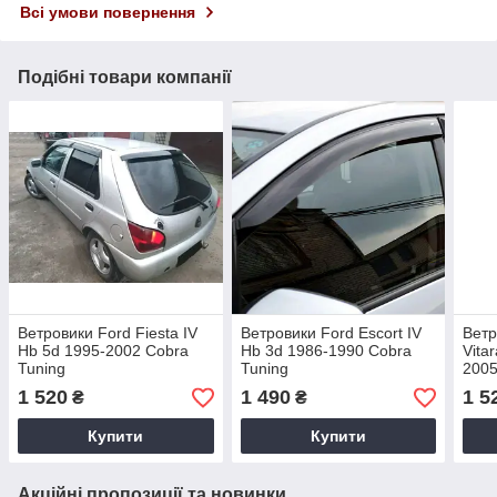
Всі умови повернення
Подібні товари компанії
Ветровики Ford Fiesta IV
Ветровики Ford Escort IV
Ветр
Hb 5d 1995-2002 Cobra
Hb 3d 1986-1990 Cobra
Vita
Tuning
Tuning
2005
1 520
1 490
1 5
₴
₴
Купити
Купити
Акційні пропозиції та новинки