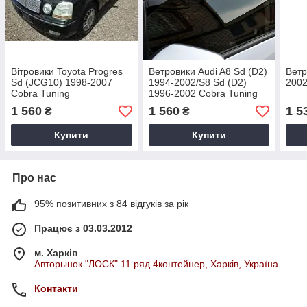
Вітровики Toyota Progres
Ветровики Audi A8 Sd (D2)
Ветр
Sd (JCG10) 1998-2007
1994-2002/S8 Sd (D2)
2002
Cobra Tuning
1996-2002 Cobra Tuning
1 560
1 560
1 5
₴
₴
Купити
Купити
Про нас
95% позитивних з 84 відгуків за рік
Працює з 03.03.2012
м. Харків
Авторынок "ЛОСК" 11 ряд 4контейнер, Харків, Україна
Контакти