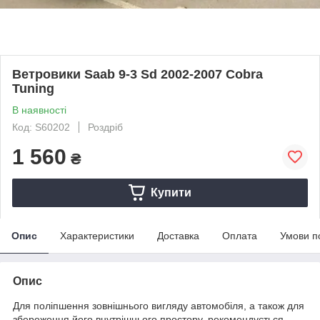
Ветровики Saab 9-3 Sd 2002-2007 Cobra
Tuning
В наявності
Код: S60202
Роздріб
1 560
₴
Купити
Опис
Характеристики
Доставка
Оплата
Умови п
Опис
Для поліпшення зовнішнього вигляду автомобіля, а також для
збереження його внутрішнього простору, рекомендується