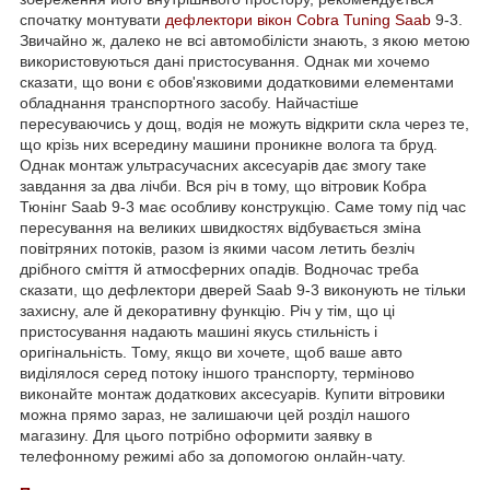
спочатку монтувати
дефлектори вікон
Cobra Tuning
Saab
9-3.
Звичайно ж, далеко не всі автомобілісти знають, з якою метою
використовуються дані пристосування. Однак ми хочемо
сказати, що вони є обов'язковими додатковими елементами
обладнання транспортного засобу. Найчастіше
пересуваючись у дощ, водія не можуть відкрити скла через те,
що крізь них всередину машини проникне волога та бруд.
Однак монтаж ультрасучасних аксесуарів дає змогу таке
завдання за два лічби. Вся річ в тому, що вітровик Кобра
Тюнінг Saab 9-3 має особливу конструкцію. Саме тому під час
пересування на великих швидкостях відбувається зміна
повітряних потоків, разом із якими часом летить безліч
дрібного сміття й атмосферних опадів. Водночас треба
сказати, що дефлектори дверей Saab 9-3 виконують не тільки
захисну, але й декоративну функцію. Річ у тім, що ці
пристосування надають машині якусь стильність і
оригінальність. Тому, якщо ви хочете, щоб ваше авто
виділялося серед потоку іншого транспорту, терміново
виконайте монтаж додаткових аксесуарів. Купити вітровики
можна прямо зараз, не залишаючи цей розділ нашого
магазину. Для цього потрібно оформити заявку в
телефонному режимі або за допомогою онлайн-чату.