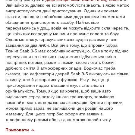
Звичайно ж, далеко не всі автомобілісти знають, з якою метою
використовуються дані пристосування. Однак ми хочемо
сказати, що вони є обов'язковими додатковими елементами
обладнання транспортного засобу. Найчастіше
пересуваючись у дощ, водія не можуть відкрити скла через те,
що крізь них всередину машини проникне волога та бруд.
Однак монтаж ультрасучасних аксесуарів дає змогу таке
завдання за два лічби. Вся річ в тому, що вітровик Кобра
Тюнінг Saab 9-5 має особливу конструкцію. Саме тому під час
пересування на великих швидкостях відбувається зміна
повітряних потоків, разом із якими часом летить безліч
дрібного сміття й атмосферних опадів. Водночас треба
сказати, що дефлектори дверей Saab 9-5 виконують не тільки
захисну, але й декоративну функцію. Річ у тім, що ці
пристосування надають машині якусь стильність і
оригінальність. Тому, якщо ви хочете, щоб ваше авто
виділялося серед потоку іншого транспорту, терміново
виконайте монтаж додаткових аксесуарів. Купити вітровики
можна прямо зараз, не залишаючи цей розділ нашого
магазину. Для цього потрібно оформити заявку в
телефонному режимі або за допомогою онлайн-чату.
Приховати