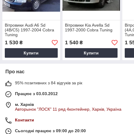
Вітровики Audi A6 Sd
Вітровики Kia Avella Sd
Вітр
(4B/C5) 1997-2004 Cobra
1997-2000 Cobra Tuning
(4A,
Tuning
Tuni
1 530
1 540
1 5
₴
₴
Купити
Купити
Про нас
95% позитивних з 84 відгуків за рік
Працює з 03.03.2012
м. Харків
Авторынок "ЛОСК" 11 ряд 4контейнер, Харків, Україна
Контакти
Сьогодні працює з 09:00 до 20:00