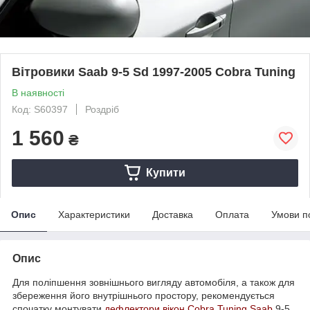
Вітровики Saab 9-5 Sd 1997-2005 Cobra Tuning
В наявності
Код: S60397
Роздріб
1 560
₴
Купити
Опис
Характеристики
Доставка
Оплата
Умови п
Опис
Для поліпшення зовнішнього вигляду автомобіля, а також для
збереження його внутрішнього простору, рекомендується
спочатку монтувати
дефлектори вікон
Cobra Tuning
Saab
9-5.