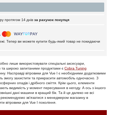
ру протягом 14 днів
за рахунок покупця
тежі. Тепер ви можете купити будь-який товар не покидаючи
рібно лише використовувати спеціальні аксесуари,
и та широко запитаними продуктами є
Cobra Tuning
ину. Насправді вітровики для Vue I є необхідними додатковими
ть змогу захистити та прикрасити автомобіль одночасно. З
сферних опадів і дрібного сміття. Крім цього, елементи
ють видимість у момент пересування в негоду. А ось з іншого
внішні дані машини в кращий бік. Та й це далеко не всі
, рекомендуємо зв'язатися з менеджером магазину в
ти вітровики для Vue I покоління.