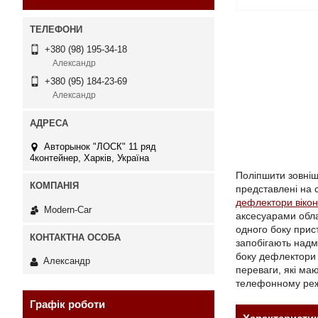
+380 (98) 195-34-18
Александр
+380 (95) 184-23-69
Александр
Авторынок "ЛОСК" 11 ряд
4контейнер, Харків, Україна
Поліпшити зовніш
представлені на
дефлектори вікон
Modern-Car
аксесуарами обла
одного боку прис
запобігають надм
боку дефлектори 
Александр
переваги, які ма
телефонному режим
Графік роботи