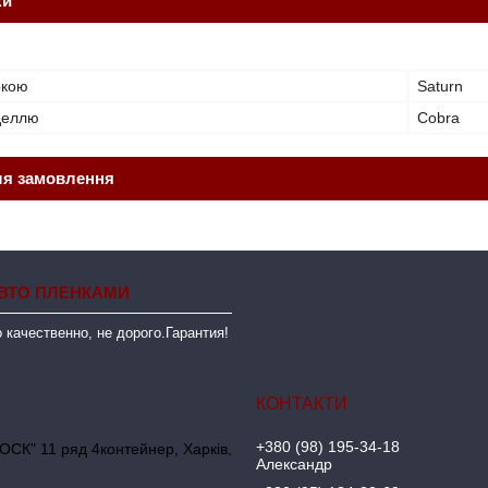
ки
ркою
Saturn
оделлю
Cobra
ля замовлення
ВТО ПЛЕНКАМИ
 качественно, не дорого.Гарантия!
+380 (98) 195-34-18
ОСК" 11 ряд 4контейнер, Харків,
Александр