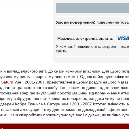
повернення това
У компанії підключені електронні пла
сайту.
ній вигляд власного авто до снаги кожному власнику. Для цього пот
 сучасному ринку в широкому асортименті. Однак найпопулярнішим
Saturn
Vue I 2001-2007, представлені в цьому розділі нашого магаз
днання транспортного засобу. І це зовсім не дивно, адже вони даю
тосування вберігає внутрішній простір машини від проникнення атмо
ірному забрудненню остеклованих поверхонь, завдяки чому не гірша
дверей Кобра Тюнінг на Сатурн Vue I 2001-2007 істотно змінюють зо
ють захисні аксесуари. Тому для отримання докладнішої інформації
і. Наш співробітник проконсультовує вас і підкаже, як вигідно купи