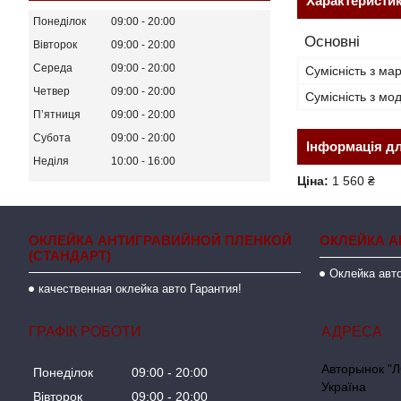
Характеристи
Понеділок
09:00
20:00
Основні
Вівторок
09:00
20:00
Середа
09:00
20:00
Сумісність з ма
Четвер
09:00
20:00
Сумісність з м
Пʼятниця
09:00
20:00
Субота
09:00
20:00
Інформація д
Неділя
10:00
16:00
Ціна:
1 560 ₴
ОКЛЕЙКА АНТИГРАВИЙНОЙ ПЛЕНКОЙ
ОКЛЕЙКА А
(СТАНДАРТ)
Оклейка авто
качественная оклейка авто Гарантия!
ГРАФІК РОБОТИ
Авторынок "Л
Понеділок
09:00
20:00
Україна
Вівторок
09:00
20:00