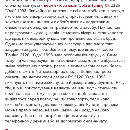
спочатку монтувати
дефлектори вікон
Cobra Tuning
ІЖ
2126
"Ода" 1993. Звичайно ж, далеко не всі автомобілісти знають, з
якою метою використовуються ці пристосування. Однак ми
хочемо сказати, що вони є обов'язковими додатковими
елементами обладнання транспортного засобу. Найчастіше
пересуваючись у дощ, водія не можуть відкрити скла через те,
що крізь них всередину машини проникне волога та бруд.
Однак монтаж ультрасучасних аксесуарів дає змогу таке
завдання за два лічби. Вся річ в тому, що вітровик Кобра
Тюнінг 2126 "Ода" 1993 має особливу конструкцію. Саме
тому під час пересування на великих швидкостях відбувається
зміна повітряних потоків, разом із якими часом летить безліч
дрібного сміття й атмосферних опадів. Водночас треба
сказати, що дефлектори дверей ІЖ 2126 "Ода" 1993
виконують не тільки захисну, але й декоративну функцію. Річ у
тім, що ці пристосування надають машині якусь стильність і
оригінальність. Тому, якщо ви хочете, щоб ваше авто
виділялося серед потоку решти транспорту, терміново
виконайте монтаж додаткових аксесуарів. Купити вітровики
можна прямо зараз, не залишаючи цей розділ нашого
магазину. Для цього потрібно оформити заявку в
телефонному режимі або за допомогою онлайн-чату.