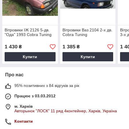
Вітровики ІЖ 2126 5-дв.
Вітровики Ваз 2104 2-х дв.
Вітр
"Ода" 1993 Cobra Tuning
Cobra Tuning
3-х 
1 430
1 385
1 4
₴
₴
Купити
Купити
Про нас
95% позитивних з 84 відгуків за рік
Працює з 03.03.2012
м. Харків
Авторынок "ЛОСК" 11 ряд 4контейнер, Харків, Україна
Контакти