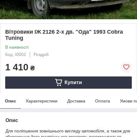
Вітровики ІЖ 2126 2-х дв. "Ода" 1993 Cobra
Tuning
В наявності
Код: I0002
Роздріб
1 410
₴
Купити
Опис
Характеристики
Доставка
Оплата
Умови п
Опис
Для поліпшення зовнішнього вигляду автомобіля, а також для
збереження його внутрішнього простору, рекомендується