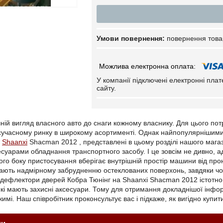
повернення това
У компанії підключені електронні пла
сайту.
ній вигляд власного авто до снаги кожному власнику. Для цього пот
 сучасному ринку в широкому асортименті. Однак найпопулярнішим
Shaanxi
Shacman 2012 , представлені в цьому розділі нашого мага
суарами обладнання транспортного засобу. І це зовсім не дивно, а
ого боку пристосування вберігає внутрішній простір машини від прон
ають надмірному забрудненню остеклованих поверхонь, завдяки чом
у дефлектори дверей Кобра Тюнінг на Shaanxi Shacman 2012 істотно 
 які мають захисні аксесуари. Тому для отримання докладнішої інф
мі. Наш співробітник проконсультує вас і підкаже, як вигідно купи