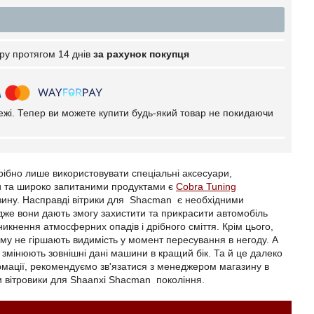
ру протягом 14 днів
за рахунок покупця
тежі. Тепер ви можете купити будь-який товар не покидаючи
рібно лише використовувати спеціальні аксесуари,
и та широко запитаними продуктами є
Cobra Tuning
зину. Насправді вітрики для Shacman є необхідними
дже вони дають змогу захистити та прикрасити автомобіль
икнення атмосферних опадів і дрібного сміття. Крім цього,
у не гіршають видимість у момент пересування в негоду. А
змінюють зовнішні дані машини в кращий бік. Та й це далеко
ормації, рекомендуємо зв'язатися з менеджером магазину в
ти вітровики для Shaanxi Shacman покоління.