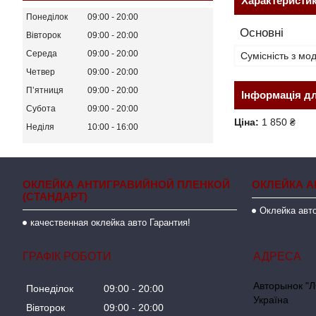
Характеристи
Понеділок
09:00
20:00
Основні
Вівторок
09:00
20:00
Середа
09:00
20:00
Сумісність з м
Четвер
09:00
20:00
Пʼятниця
09:00
20:00
Інформація д
Субота
09:00
20:00
Ціна:
1 850 ₴
Неділя
10:00
16:00
ОКЛЕЙКА АНТИГРАВИЙНОЙ ПЛЕНКОЙ
ОКЛЕЙКА А
(СТАНДАРТ)
Оклейка авто
качественная оклейка авто Гарантия!
ГРАФІК РОБОТИ
Авторынок "Л
Понеділок
09:00
20:00
Україна
Вівторок
09:00
20:00