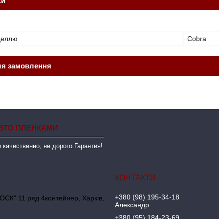
ки
оделлю
Cobra
ля замовлення
ВТО ПЛЕНКАМИ
 качественно, не дорого.Гарантия!
+380 (98) 195-34-18
ОСК" 11 ряд 4контейнер, Харків,
Александр
+380 (95) 184-23-69