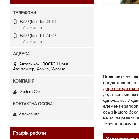
+380 (98) 195-34-18
Александр
+380 (95) 184-23-69
Александр
Авторынок "ЛОСК" 11 ряд
4контейнер, Харків, Україна
Поліпшити зовніш
представлені на
дефлектори вікон
Modern-Car
додатковими аксе
одночасно. З одн
елементи запобіг
ось з іншого бок
Александр
не всі переваги,
телефонному режи
Графік роботи