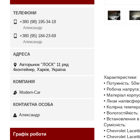
+380 (98) 195-34-18
Александр
+380 (95) 184-23-69
Александр
Авторынок "ЛОСК" 11 ряд
4контейнер, Харків, Україна
Характеристики:
• Потужність: 50w
• Робоча напруга
Modern-Car
• Матеріал корпу
• Лінзи напівсфе
• Колірна темпер
• Вологостійкість
Александр
• Встановлення в
Сумісність:
• Chevrolet Lacet
Графік роботи
• Chevrolet Lacet