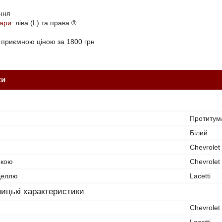
ння
фари
: ліва (L) та права ®
 приємною ціною за 1800 грн
ки
Протитум
Білий
Chevrolet
ркою
Chevrolet
оделлю
Lacetti
ицькі характеристики
Chevrolet