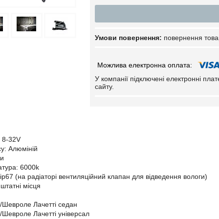
повернення това
У компанії підключені електронні пла
сайту.
: 8-32V
су: Алюміній
ри
атура: 6000k
: ip67 (на радіаторі вентиляційний клапан для відведення вологи)
 штатні місця
ti/Шевроле Лачетті седан
ti/Шевроле Лачетті універсал